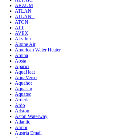
ARZUM
ATLAN
ATLANT
ATON
ATT
AVEX
Akvilon
Alpine Air
American Water Heater
Amina
Aosta
Aparici
AquaHeat
AquaVerso
Aquahot
Aquastar
Aquatec
Arderia
Ardo
Ariston
Aston Waterway
Atlantic
Atmor
Austria Email