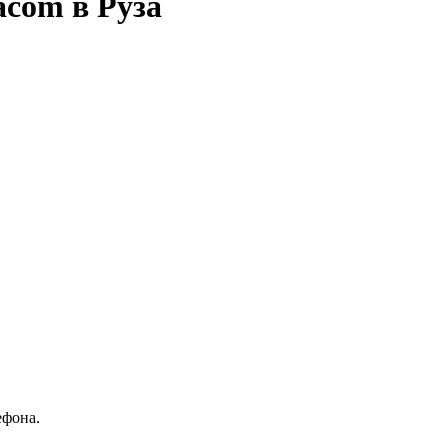
acom в Руза
ефона.