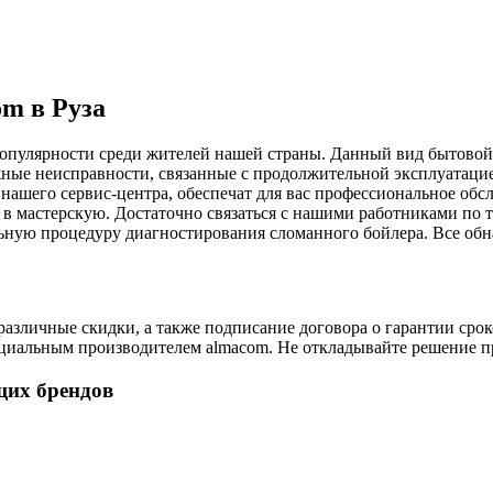
m в Руза
опулярности среди жителей нашей страны. Данный вид бытовой 
жные неисправности, связанные с продолжительной эксплуатаци
 нашего сервис-центра, обеспечат для вас профессиональное об
и в мастерскую. Достаточно связаться с нашими работниками п
льную процедуру диагностирования сломанного бойлера. Все обн
зличные скидки, а также подписание договора о гарантии сроко
циальным производителем almacom. Не откладывайте решение пр
щих брендов