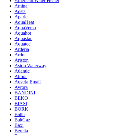
American Water Heater
Amina
Aosta
Aparici
AquaHeat
AquaVerso
Aquahot
Aquastar
Aquatec
Arderia
Ardo
Ariston
Aston Waterway
Atlantic
Atmor
Austria Email
Avrora
BANDINI
BEKO
BIASI
BORK
Ballu
BaltGaz
Baxi
Beretta