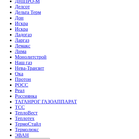
ДНІПРО-М
Делсот
Дельта Терм
Дон
Искра
Искра
Ладогаз
Ларгаз
Лемакс
Лима
Монолитстрой
Наш газ
Нева-Транзит
Ока
Протон
РОСС
Реал
Россиянка
ТАГАНРОГ ГАЗОАППАРАТ
ТСС
ТеплоВест
Теплотех
ТермоСтайл
Термолюкс
ЭВАН