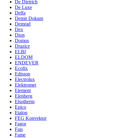
De Dietrich
De Luxe
Delfa
Demir Dokum
Demrad
Dex
Dion
Domos
Drazice
ELBI
ELDOM
ENDEVER
Ecofix
Edisson
Electrolux
Elektromet
Element
Elenberg
Elsotherm
Epico
Etalon
FEG Konvektor
Fagor
Fais
Fame