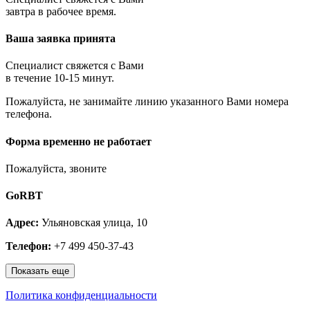
Королёв
завтра в рабочее время.
Котельники
Красноармейск
Ваша заявка принята
Красногорск
Краснозаводск
Краснознаменск
Специалист свяжется с Вами
Кубинка
в течение 10-15 минут.
Куровское
Пожалуйста, не занимайте линию указанного Вами номера
Ликино-Дулёво
телефона.
Лобня
Лосино-Петровский
Луховицы
Форма временно не работает
Лыткарино
Люберцы
Пожалуйста, звоните
Малаховка
Можайск
GoRBT
Москва и МО
Мытищи
Адрес:
Ульяновская улица, 10
Наро-Фоминск
Нахабино
Телефон:
+7 499 450-37-43
Ногинск
Одинцово
Показать еще
Ожерелье
Озёры
Политика конфиденциальности
Орехово-Зуево