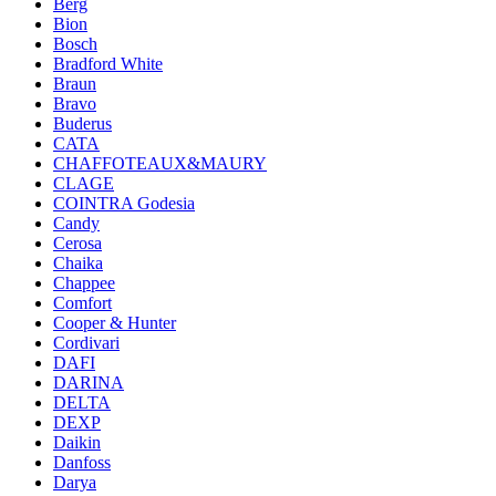
Berg
Bion
Bosch
Bradford White
Braun
Bravo
Buderus
CATA
CHAFFOTEAUX&MAURY
CLAGE
COINTRA Godesia
Candy
Cerosa
Chaika
Chappee
Comfort
Cooper & Hunter
Cordivari
DAFI
DARINA
DELTA
DEXP
Daikin
Danfoss
Darya