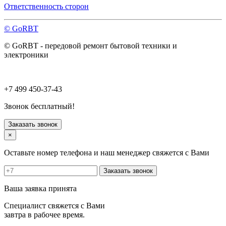
Павловский Посад
Ответственность сторон
Пересвет
Подольск
© GoRBT
Протвино
Пушкино
© GoRBT - передовой ремонт бытовой техники и
Пущино
электроники
Раменское
Реутов
Рошаль
Руза
+7 499 450-37-43
Сергиев Посад
Серпухов
Звонок бесплатный!
Солнечногорск
Старая Купавна
Заказать звонок
Ступино
×
Талдом
Троицк
Оставьте номер телефона и наш менеджер свяжется с Вами
Фрязино
Химки
Заказать звонок
Хотьково
Черноголовка
Ваша заявка принята
Чехов
Шатура
Специалист свяжется с Вами
Щелково
завтра в рабочее время.
Щербинка