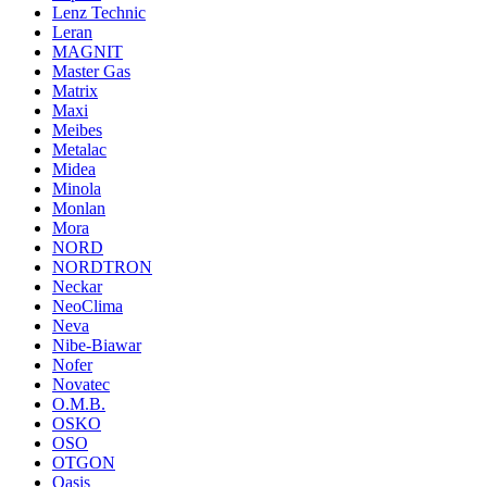
Lenz Technic
Leran
MAGNIT
Master Gas
Matrix
Maxi
Meibes
Metalac
Midea
Minola
Monlan
Mora
NORD
NORDTRON
Neckar
NeoClima
Neva
Nibe-Biawar
Nofer
Novatec
O.M.B.
OSKO
OSO
OTGON
Oasis