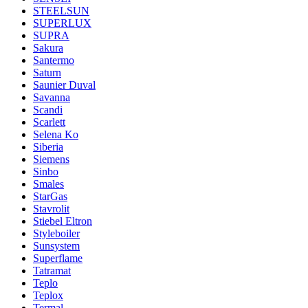
STEELSUN
SUPERLUX
SUPRA
Sakura
Santermo
Saturn
Saunier Duval
Savanna
Scandi
Scarlett
Selena Ko
Siberia
Siemens
Sinbo
Smales
StarGas
Stavrolit
Stiebel Eltron
Styleboiler
Sunsystem
Superflame
Tatramat
Teplo
Teplox
Termal