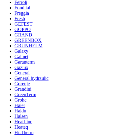
Ferroli
Fondital
Freggia
Fresh
GEFEST
GOPPO
GRAND
GREENBOX
GRUNHELM
Galaxy
Galmet
Garanterm
Gazlux
General
General hydraulic
Gorenje
Grandini
GreenTerm
Grohe
Haier
Hajdu
Halsen
HeatLine
Heateq
Hi-Therm