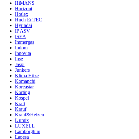
HiMANS
Horizont
Hotlex
Huch EnTEC
Hyundai
IP ASV
ISEA
Immergas
Indom
Innovita
Inse
Jaspi
Junkers
Klima Hitze
Komanchi
Koreastar
Korting
Kospel
Kraft
Krauf
Krauf&Heizen
L umix
LUXELL
Lamborghini
Lapesa