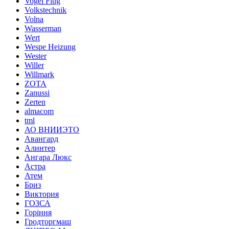
Vogel Flug
Volkstechnik
Volna
Wasserman
Wert
Wespe Heizung
Wester
Willer
Willmark
ZOTA
Zanussi
Zerten
almacom
tml
АО ВНИИЭТО
Авангард
Алинтер
Ангара Люкс
Астра
Атем
Бриз
Виктория
ГОЗСА
Горіння
Гродторгмаш