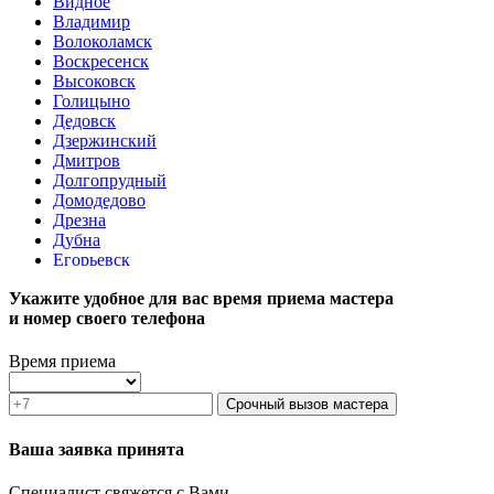
Видное
Владимир
Волоколамск
Воскресенск
Высоковск
Голицыно
Дедовск
Дзержинский
Дмитров
Долгопрудный
Домодедово
Дрезна
Дубна
Егорьевск
Железнодорожный
Укажите удобное для вас время приема мастера
Жуковский
и номер своего телефона
Зарайск
Звенигород
Зеленоград
Время приема
Ивантеевка
Истра
Срочный вызов мастера
Кашира
Климовск
Ваша заявка принята
Клин
Коломна
Специалист свяжется с Вами