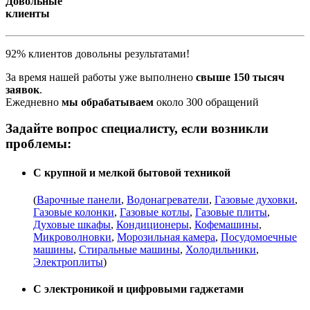
Довольные
клиенты
92% клиентов довольны результатами!
За время нашей работы уже выполнено
свыше 150 тысяч
заявок
.
Ежедневно
мы обрабатываем
около 300 обращений
Задайте вопрос специалисту, если возникли
проблемы:
С крупной и мелкой бытовой техникой
(
Варочные панели
,
Водонагреватели
,
Газовые духовки
,
Газовые колонки
,
Газовые котлы
,
Газовые плиты
,
Духовые шкафы
,
Кондиционеры
,
Кофемашины
,
Микроволновки
,
Морозильная камера
,
Посудомоечные
машины
,
Стиральные машины
,
Холодильники
,
Электроплиты
)
С электроникой и цифровыми гаджетами