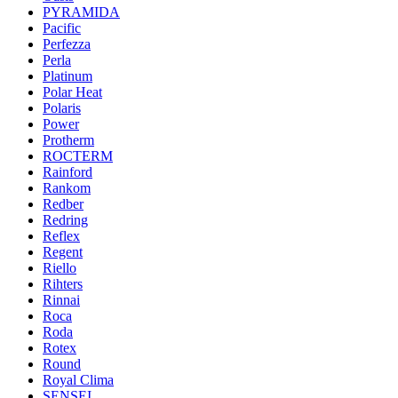
PYRAMIDA
Pacific
Perfezza
Perla
Platinum
Polar Heat
Polaris
Power
Protherm
ROCTERM
Rainford
Rankom
Redber
Redring
Reflex
Regent
Riello
Rihters
Rinnai
Roca
Roda
Rotex
Round
Royal Clima
SENSEI