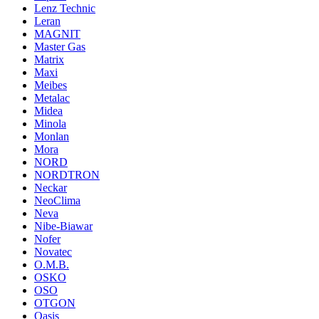
Lenz Technic
Leran
MAGNIT
Master Gas
Matrix
Maxi
Meibes
Metalac
Midea
Minola
Monlan
Mora
NORD
NORDTRON
Neckar
NeoClima
Neva
Nibe-Biawar
Nofer
Novatec
O.M.B.
OSKO
OSO
OTGON
Oasis