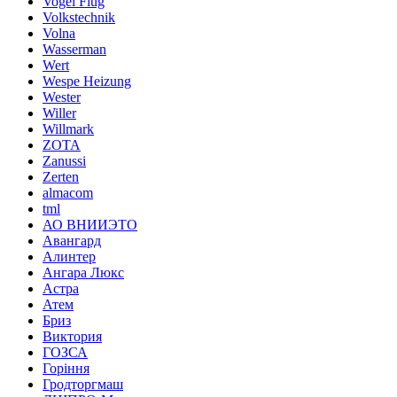
Vogel Flug
Volkstechnik
Volna
Wasserman
Wert
Wespe Heizung
Wester
Willer
Willmark
ZOTA
Zanussi
Zerten
almacom
tml
АО ВНИИЭТО
Авангард
Алинтер
Ангара Люкс
Астра
Атем
Бриз
Виктория
ГОЗСА
Горіння
Гродторгмаш