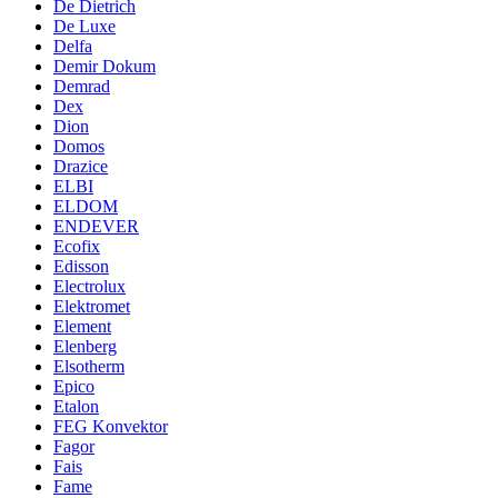
De Dietrich
De Luxe
Delfa
Demir Dokum
Demrad
Dex
Dion
Domos
Drazice
ELBI
ELDOM
ENDEVER
Ecofix
Edisson
Electrolux
Elektromet
Element
Elenberg
Elsotherm
Epico
Etalon
FEG Konvektor
Fagor
Fais
Fame