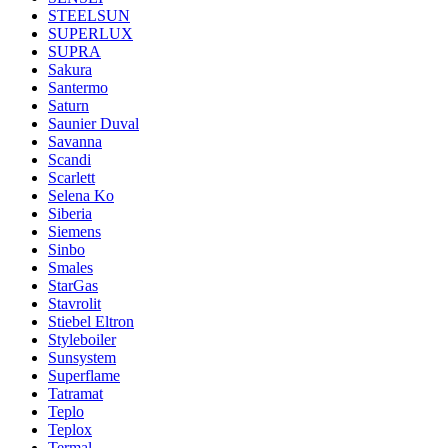
STEELSUN
SUPERLUX
SUPRA
Sakura
Santermo
Saturn
Saunier Duval
Savanna
Scandi
Scarlett
Selena Ko
Siberia
Siemens
Sinbo
Smales
StarGas
Stavrolit
Stiebel Eltron
Styleboiler
Sunsystem
Superflame
Tatramat
Teplo
Teplox
Termal