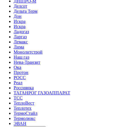
ДНІПРО-М
Делсот
Дельта Терм
Дон
Искра
Искра
Ладогаз
Ларгаз
Лемакс
Лима
Монолитстрой
Наш газ
Нева-Транзит
Ока
Протон
РОСС
Реал
Россиянка
ТАГАНРОГ ГАЗОАППАРАТ
ТСС
ТеплоВест
Теплотех
ТермоСтайл
Термолюкс
ЭВАН