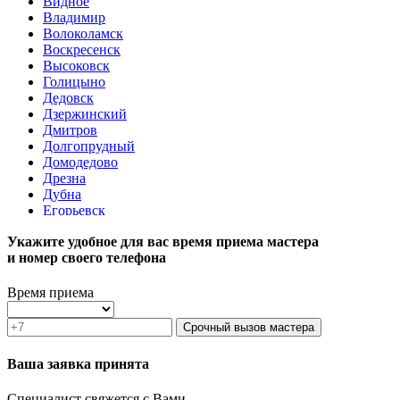
Видное
Владимир
Волоколамск
Воскресенск
Высоковск
Голицыно
Дедовск
Дзержинский
Дмитров
Долгопрудный
Домодедово
Дрезна
Дубна
Егорьевск
Железнодорожный
Укажите удобное для вас время приема мастера
Жуковский
и номер своего телефона
Зарайск
Звенигород
Зеленоград
Время приема
Ивантеевка
Истра
Срочный вызов мастера
Кашира
Климовск
Ваша заявка принята
Клин
Коломна
Специалист свяжется с Вами