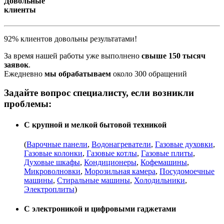
Довольные
клиенты
92% клиентов довольны результатами!
За время нашей работы уже выполнено
свыше 150 тысяч
заявок
.
Ежедневно
мы обрабатываем
около 300 обращений
Задайте вопрос специалисту, если возникли
проблемы:
С крупной и мелкой бытовой техникой
(
Варочные панели
,
Водонагреватели
,
Газовые духовки
,
Газовые колонки
,
Газовые котлы
,
Газовые плиты
,
Духовые шкафы
,
Кондиционеры
,
Кофемашины
,
Микроволновки
,
Морозильная камера
,
Посудомоечные
машины
,
Стиральные машины
,
Холодильники
,
Электроплиты
)
С электроникой и цифровыми гаджетами