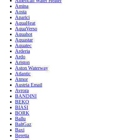
American Water Heater
Amina
Aosta
Aparici
AquaHeat
AquaVerso
Aquahot
Aquastar
Aquatec
Arderia
Ardo
Ariston
Aston Waterway
Atlantic
Atmor
Austria Email
Avrora
BANDINI
BEKO
BIASI
BORK
Ballu
BaltGaz
Baxi
Beretta