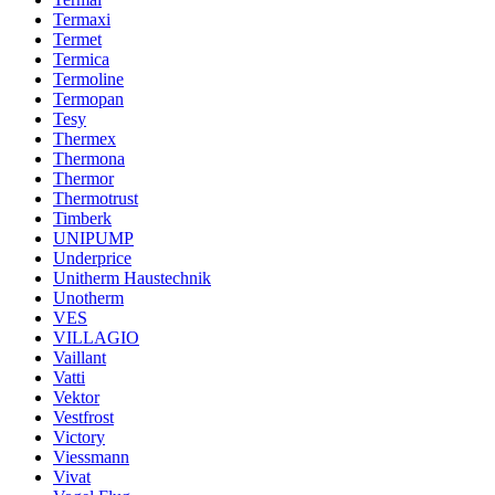
Termaxi
Termet
Termica
Termoline
Termopan
Tesy
Thermex
Thermona
Thermor
Thermotrust
Timberk
UNIPUMP
Underprice
Unitherm Haustechnik
Unotherm
VES
VILLAGIO
Vaillant
Vatti
Vektor
Vestfrost
Victory
Viessmann
Vivat