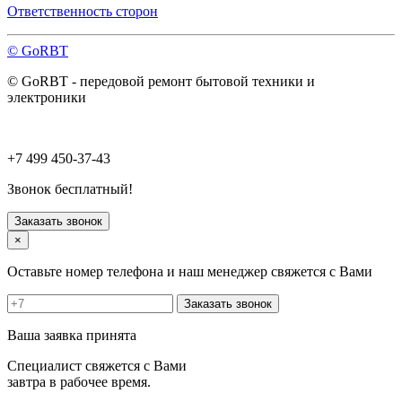
Павловский Посад
Ответственность сторон
Пересвет
Подольск
© GoRBT
Протвино
Пушкино
© GoRBT - передовой ремонт бытовой техники и
Пущино
электроники
Раменское
Реутов
Рошаль
Руза
+7 499 450-37-43
Сергиев Посад
Серпухов
Звонок бесплатный!
Солнечногорск
Старая Купавна
Заказать звонок
Ступино
×
Талдом
Троицк
Оставьте номер телефона и наш менеджер свяжется с Вами
Фрязино
Химки
Заказать звонок
Хотьково
Черноголовка
Ваша заявка принята
Чехов
Шатура
Специалист свяжется с Вами
Щелково
завтра в рабочее время.
Щербинка