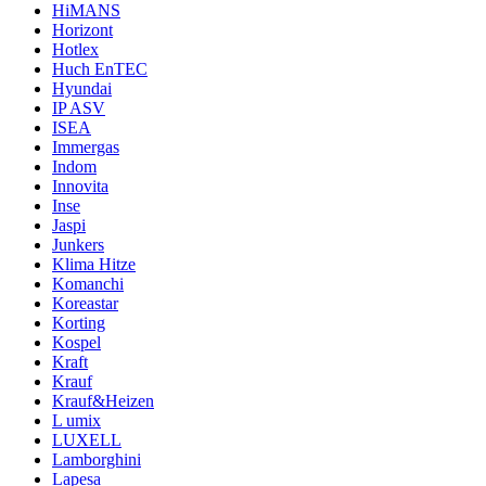
HiMANS
Horizont
Hotlex
Huch EnTEC
Hyundai
IP ASV
ISEA
Immergas
Indom
Innovita
Inse
Jaspi
Junkers
Klima Hitze
Komanchi
Koreastar
Korting
Kospel
Kraft
Krauf
Krauf&Heizen
L umix
LUXELL
Lamborghini
Lapesa