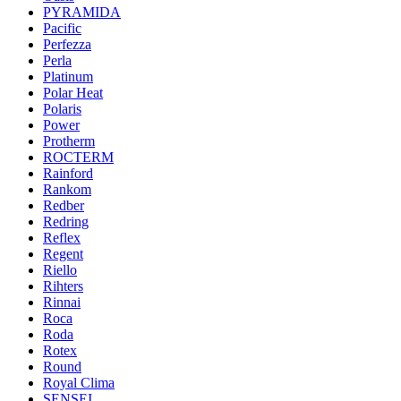
PYRAMIDA
Pacific
Perfezza
Perla
Platinum
Polar Heat
Polaris
Power
Protherm
ROCTERM
Rainford
Rankom
Redber
Redring
Reflex
Regent
Riello
Rihters
Rinnai
Roca
Roda
Rotex
Round
Royal Clima
SENSEI