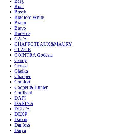
Berg
Bion
Bosch
Bradford White
Braun
Bravo
Buderus
CATA
CHAFFOTEAUX&MAURY
CLAGE
COINTRA Godesia
Candy
Cerosa
Chaika
Chappee
Comfort
Cooper & Hunter
Cordivari
DAFI
DARINA
DELTA
DEXP
Daikin
Danfoss
Darya