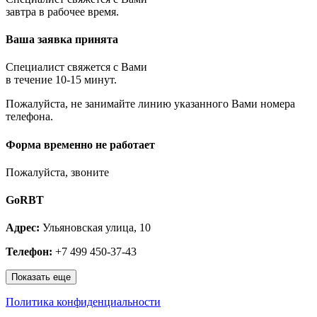
Королёв
завтра в рабочее время.
Котельники
Красноармейск
Ваша заявка принята
Красногорск
Краснозаводск
Краснознаменск
Специалист свяжется с Вами
Кубинка
в течение 10-15 минут.
Куровское
Пожалуйста, не занимайте линию указанного Вами номера
Ликино-Дулёво
телефона.
Лобня
Лосино-Петровский
Луховицы
Форма временно не работает
Лыткарино
Люберцы
Пожалуйста, звоните
Малаховка
Можайск
GoRBT
Москва и МО
Мытищи
Адрес:
Ульяновская улица, 10
Наро-Фоминск
Нахабино
Телефон:
+7 499 450-37-43
Ногинск
Одинцово
Показать еще
Ожерелье
Озёры
Политика конфиденциальности
Орехово-Зуево