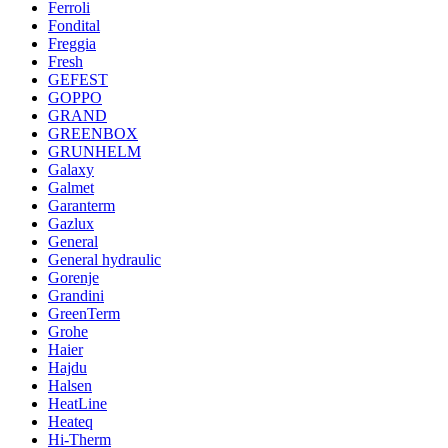
Ferroli
Fondital
Freggia
Fresh
GEFEST
GOPPO
GRAND
GREENBOX
GRUNHELM
Galaxy
Galmet
Garanterm
Gazlux
General
General hydraulic
Gorenje
Grandini
GreenTerm
Grohe
Haier
Hajdu
Halsen
HeatLine
Heateq
Hi-Therm