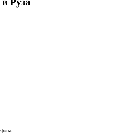
 в Руза
ефона.