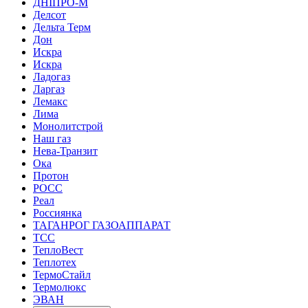
ДНІПРО-М
Делсот
Дельта Терм
Дон
Искра
Искра
Ладогаз
Ларгаз
Лемакс
Лима
Монолитстрой
Наш газ
Нева-Транзит
Ока
Протон
РОСС
Реал
Россиянка
ТАГАНРОГ ГАЗОАППАРАТ
ТСС
ТеплоВест
Теплотех
ТермоСтайл
Термолюкс
ЭВАН