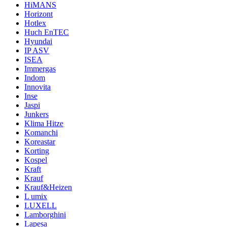
HiMANS
Horizont
Hotlex
Huch EnTEC
Hyundai
IP ASV
ISEA
Immergas
Indom
Innovita
Inse
Jaspi
Junkers
Klima Hitze
Komanchi
Koreastar
Korting
Kospel
Kraft
Krauf
Krauf&Heizen
L umix
LUXELL
Lamborghini
Lapesa