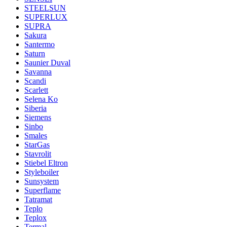
STEELSUN
SUPERLUX
SUPRA
Sakura
Santermo
Saturn
Saunier Duval
Savanna
Scandi
Scarlett
Selena Ko
Siberia
Siemens
Sinbo
Smales
StarGas
Stavrolit
Stiebel Eltron
Styleboiler
Sunsystem
Superflame
Tatramat
Teplo
Teplox
Termal