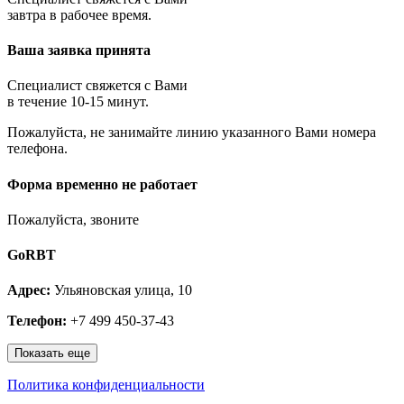
Королёв
завтра в рабочее время.
Котельники
Красноармейск
Ваша заявка принята
Красногорск
Краснозаводск
Краснознаменск
Специалист свяжется с Вами
Кубинка
в течение 10-15 минут.
Куровское
Пожалуйста, не занимайте линию указанного Вами номера
Ликино-Дулёво
телефона.
Лобня
Лосино-Петровский
Луховицы
Форма временно не работает
Лыткарино
Люберцы
Пожалуйста, звоните
Малаховка
Можайск
GoRBT
Москва и МО
Мытищи
Адрес:
Ульяновская улица, 10
Наро-Фоминск
Нахабино
Телефон:
+7 499 450-37-43
Ногинск
Одинцово
Показать еще
Ожерелье
Озёры
Политика конфиденциальности
Орехово-Зуево