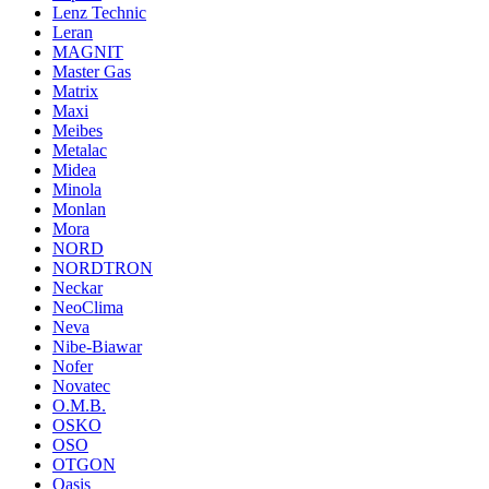
Lenz Technic
Leran
MAGNIT
Master Gas
Matrix
Maxi
Meibes
Metalac
Midea
Minola
Monlan
Mora
NORD
NORDTRON
Neckar
NeoClima
Neva
Nibe-Biawar
Nofer
Novatec
O.M.B.
OSKO
OSO
OTGON
Oasis