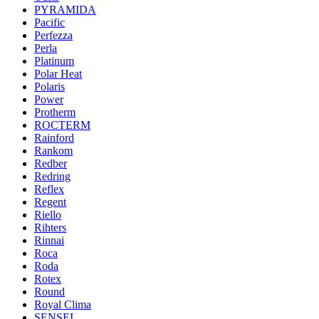
PYRAMIDA
Pacific
Perfezza
Perla
Platinum
Polar Heat
Polaris
Power
Protherm
ROCTERM
Rainford
Rankom
Redber
Redring
Reflex
Regent
Riello
Rihters
Rinnai
Roca
Roda
Rotex
Round
Royal Clima
SENSEI