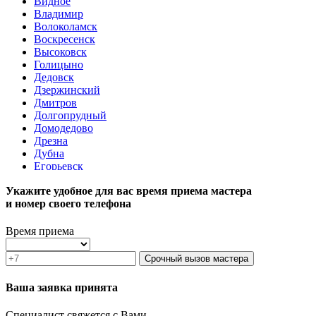
Видное
Владимир
Волоколамск
Воскресенск
Высоковск
Голицыно
Дедовск
Дзержинский
Дмитров
Долгопрудный
Домодедово
Дрезна
Дубна
Егорьевск
Железнодорожный
Укажите удобное для вас время приема мастера
Жуковский
и номер своего телефона
Зарайск
Звенигород
Зеленоград
Время приема
Ивантеевка
Истра
Срочный вызов мастера
Кашира
Климовск
Ваша заявка принята
Клин
Коломна
Специалист свяжется с Вами