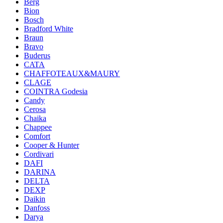
Berg
Bion
Bosch
Bradford White
Braun
Bravo
Buderus
CATA
CHAFFOTEAUX&MAURY
CLAGE
COINTRA Godesia
Candy
Cerosa
Chaika
Chappee
Comfort
Cooper & Hunter
Cordivari
DAFI
DARINA
DELTA
DEXP
Daikin
Danfoss
Darya