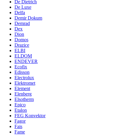
De Dietrich
De Luxe
Delfa
Demir Dokum
Demrad
Dex
Dion
Domos
Drazice
ELBI
ELDOM
ENDEVER
Ecofix
Edisson
Electrolux
Elektromet
Element
Elenberg
Elsotherm
Epico
Etalon
FEG Konvektor
Fagor
Fais
Fame