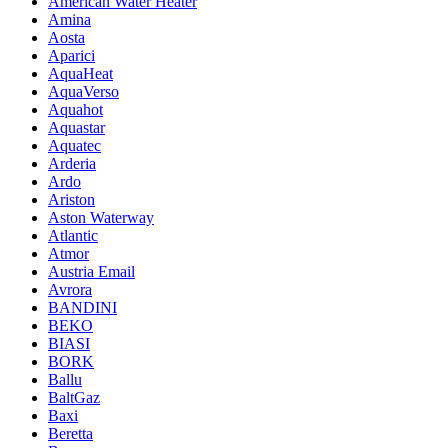
American Water Heater
Amina
Aosta
Aparici
AquaHeat
AquaVerso
Aquahot
Aquastar
Aquatec
Arderia
Ardo
Ariston
Aston Waterway
Atlantic
Atmor
Austria Email
Avrora
BANDINI
BEKO
BIASI
BORK
Ballu
BaltGaz
Baxi
Beretta