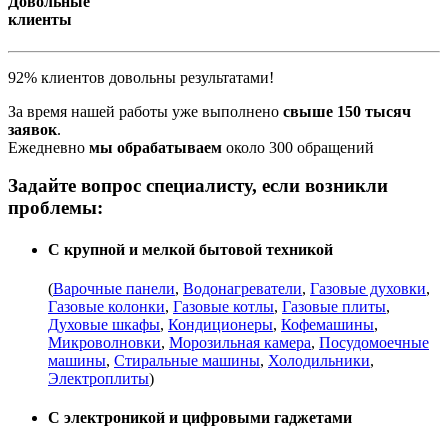
Довольные
клиенты
92% клиентов довольны результатами!
За время нашей работы уже выполнено
свыше 150 тысяч
заявок
.
Ежедневно
мы обрабатываем
около 300 обращений
Задайте вопрос специалисту, если возникли
проблемы:
С крупной и мелкой бытовой техникой
(
Варочные панели
,
Водонагреватели
,
Газовые духовки
,
Газовые колонки
,
Газовые котлы
,
Газовые плиты
,
Духовые шкафы
,
Кондиционеры
,
Кофемашины
,
Микроволновки
,
Морозильная камера
,
Посудомоечные
машины
,
Стиральные машины
,
Холодильники
,
Электроплиты
)
С электроникой и цифровыми гаджетами