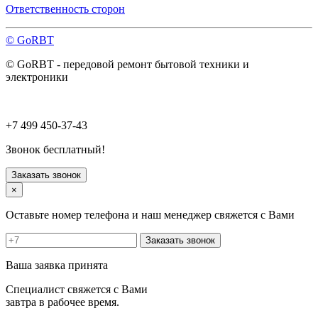
Павловский Посад
Ответственность сторон
Пересвет
Подольск
© GoRBT
Протвино
Пушкино
© GoRBT - передовой ремонт бытовой техники и
Пущино
электроники
Раменское
Реутов
Рошаль
Руза
+7 499 450-37-43
Сергиев Посад
Серпухов
Звонок бесплатный!
Солнечногорск
Старая Купавна
Заказать звонок
Ступино
×
Талдом
Троицк
Оставьте номер телефона и наш менеджер свяжется с Вами
Фрязино
Химки
Заказать звонок
Хотьково
Черноголовка
Ваша заявка принята
Чехов
Шатура
Специалист свяжется с Вами
Щелково
завтра в рабочее время.
Щербинка