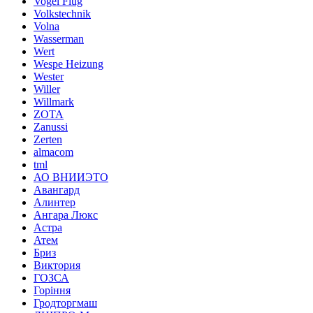
Vogel Flug
Volkstechnik
Volna
Wasserman
Wert
Wespe Heizung
Wester
Willer
Willmark
ZOTA
Zanussi
Zerten
almacom
tml
АО ВНИИЭТО
Авангард
Алинтер
Ангара Люкс
Астра
Атем
Бриз
Виктория
ГОЗСА
Горіння
Гродторгмаш