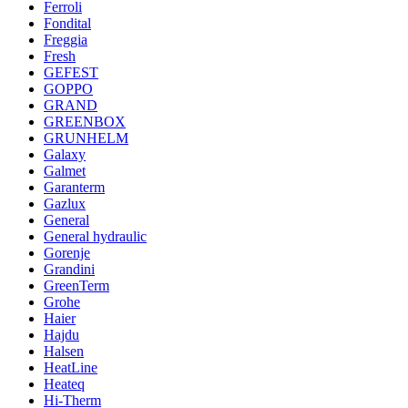
Ferroli
Fondital
Freggia
Fresh
GEFEST
GOPPO
GRAND
GREENBOX
GRUNHELM
Galaxy
Galmet
Garanterm
Gazlux
General
General hydraulic
Gorenje
Grandini
GreenTerm
Grohe
Haier
Hajdu
Halsen
HeatLine
Heateq
Hi-Therm