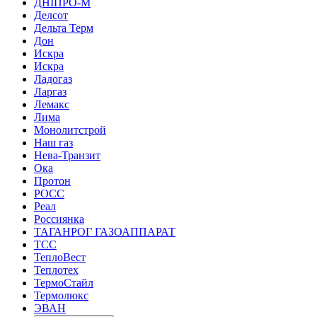
ДНІПРО-М
Делсот
Дельта Терм
Дон
Искра
Искра
Ладогаз
Ларгаз
Лемакс
Лима
Монолитстрой
Наш газ
Нева-Транзит
Ока
Протон
РОСС
Реал
Россиянка
ТАГАНРОГ ГАЗОАППАРАТ
ТСС
ТеплоВест
Теплотех
ТермоСтайл
Термолюкс
ЭВАН