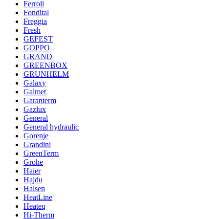
Ferroli
Fondital
Freggia
Fresh
GEFEST
GOPPO
GRAND
GREENBOX
GRUNHELM
Galaxy
Galmet
Garanterm
Gazlux
General
General hydraulic
Gorenje
Grandini
GreenTerm
Grohe
Haier
Hajdu
Halsen
HeatLine
Heateq
Hi-Therm