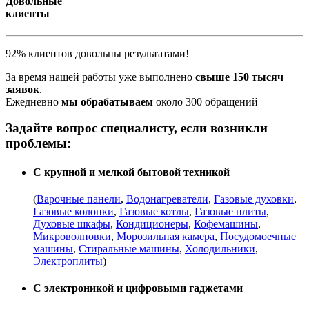
Довольные
клиенты
92% клиентов довольны результатами!
За время нашей работы уже выполнено
свыше 150 тысяч
заявок
.
Ежедневно
мы обрабатываем
около 300 обращений
Задайте вопрос специалисту, если возникли
проблемы:
С крупной и мелкой бытовой техникой
(
Варочные панели
,
Водонагреватели
,
Газовые духовки
,
Газовые колонки
,
Газовые котлы
,
Газовые плиты
,
Духовые шкафы
,
Кондиционеры
,
Кофемашины
,
Микроволновки
,
Морозильная камера
,
Посудомоечные
машины
,
Стиральные машины
,
Холодильники
,
Электроплиты
)
С электроникой и цифровыми гаджетами