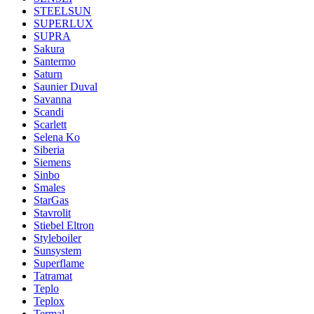
STEELSUN
SUPERLUX
SUPRA
Sakura
Santermo
Saturn
Saunier Duval
Savanna
Scandi
Scarlett
Selena Ko
Siberia
Siemens
Sinbo
Smales
StarGas
Stavrolit
Stiebel Eltron
Styleboiler
Sunsystem
Superflame
Tatramat
Teplo
Teplox
Termal