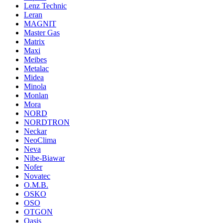
Lenz Technic
Leran
MAGNIT
Master Gas
Matrix
Maxi
Meibes
Metalac
Midea
Minola
Monlan
Mora
NORD
NORDTRON
Neckar
NeoClima
Neva
Nibe-Biawar
Nofer
Novatec
O.M.B.
OSKO
OSO
OTGON
Oasis