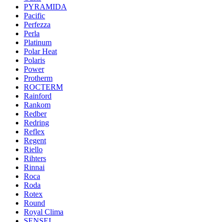
PYRAMIDA
Pacific
Perfezza
Perla
Platinum
Polar Heat
Polaris
Power
Protherm
ROCTERM
Rainford
Rankom
Redber
Redring
Reflex
Regent
Riello
Rihters
Rinnai
Roca
Roda
Rotex
Round
Royal Clima
SENSEI