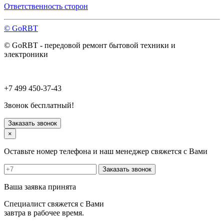
Павловский Посад
Ответственность сторон
Пересвет
Подольск
© GoRBT
Протвино
Пушкино
© GoRBT - передовой ремонт бытовой техники и
Пущино
электроники
Раменское
Реутов
Рошаль
Руза
+7 499 450-37-43
Сергиев Посад
Серпухов
Звонок бесплатный!
Солнечногорск
Старая Купавна
Заказать звонок
Ступино
×
Талдом
Троицк
Оставьте номер телефона и наш менеджер свяжется с Вами
Фрязино
Химки
Заказать звонок
Хотьково
Черноголовка
Ваша заявка принята
Чехов
Шатура
Специалист свяжется с Вами
Щелково
завтра в рабочее время.
Щербинка