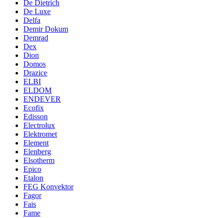
De Dietrich
De Luxe
Delfa
Demir Dokum
Demrad
Dex
Dion
Domos
Drazice
ELBI
ELDOM
ENDEVER
Ecofix
Edisson
Electrolux
Elektromet
Element
Elenberg
Elsotherm
Epico
Etalon
FEG Konvektor
Fagor
Fais
Fame