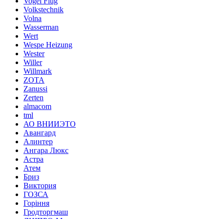
Vogel Flug
Volkstechnik
Volna
Wasserman
Wert
Wespe Heizung
Wester
Willer
Willmark
ZOTA
Zanussi
Zerten
almacom
tml
АО ВНИИЭТО
Авангард
Алинтер
Ангара Люкс
Астра
Атем
Бриз
Виктория
ГОЗСА
Горіння
Гродторгмаш