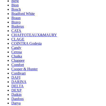
Berg
Bion
Bosch
Bradford White
Braun
Bravo
Buderus
CATA
CHAFFOTEAUX&MAURY
CLAGE
COINTRA Godesia
Candy
Cerosa
Chaika
Chappee
Comfort
Cooper & Hunter
Cordivari
DAFI
DARINA
DELTA
DEXP
Daikin
Danfoss
Darya