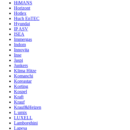
HiMANS
Horizont
Hotlex
Huch EnTEC
Hyundai
IP ASV
ISEA
Immergas
Indom
Innovita
Inse
Jaspi
Junkers
Klima Hitze
Komanchi
Koreastar
Korting
Kospel
Kraft
Krauf
Krauf&Heizen
L umix
LUXELL
Lamborghini
Lapesa