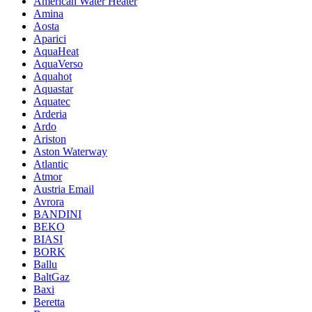
American Water Heater
Amina
Aosta
Aparici
AquaHeat
AquaVerso
Aquahot
Aquastar
Aquatec
Arderia
Ardo
Ariston
Aston Waterway
Atlantic
Atmor
Austria Email
Avrora
BANDINI
BEKO
BIASI
BORK
Ballu
BaltGaz
Baxi
Beretta