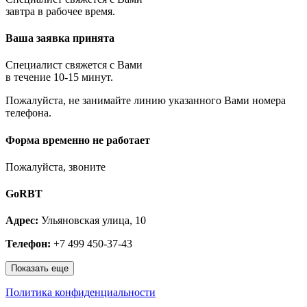
Королёв
завтра в рабочее время.
Котельники
Красноармейск
Ваша заявка принята
Красногорск
Краснозаводск
Краснознаменск
Специалист свяжется с Вами
Кубинка
в течение 10-15 минут.
Куровское
Пожалуйста, не занимайте линию указанного Вами номера
Ликино-Дулёво
телефона.
Лобня
Лосино-Петровский
Луховицы
Форма временно не работает
Лыткарино
Люберцы
Пожалуйста, звоните
Малаховка
Можайск
GoRBT
Москва и МО
Мытищи
Адрес:
Ульяновская улица, 10
Наро-Фоминск
Нахабино
Телефон:
+7 499 450-37-43
Ногинск
Одинцово
Показать еще
Ожерелье
Озёры
Политика конфиденциальности
Орехово-Зуево