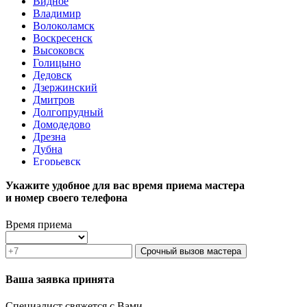
Видное
Владимир
Волоколамск
Воскресенск
Высоковск
Голицыно
Дедовск
Дзержинский
Дмитров
Долгопрудный
Домодедово
Дрезна
Дубна
Егорьевск
Железнодорожный
Укажите удобное для вас время приема мастера
Жуковский
и номер своего телефона
Зарайск
Звенигород
Зеленоград
Время приема
Ивантеевка
Истра
Срочный вызов мастера
Кашира
Климовск
Ваша заявка принята
Клин
Коломна
Специалист свяжется с Вами