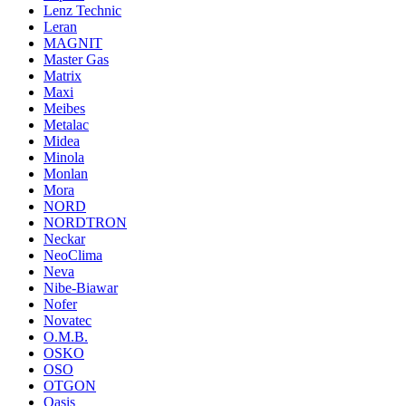
Lenz Technic
Leran
MAGNIT
Master Gas
Matrix
Maxi
Meibes
Metalac
Midea
Minola
Monlan
Mora
NORD
NORDTRON
Neckar
NeoClima
Neva
Nibe-Biawar
Nofer
Novatec
O.M.B.
OSKO
OSO
OTGON
Oasis