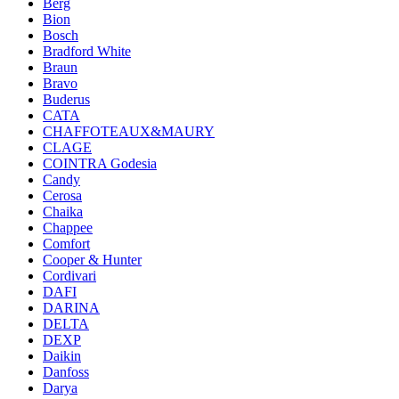
Berg
Bion
Bosch
Bradford White
Braun
Bravo
Buderus
CATA
CHAFFOTEAUX&MAURY
CLAGE
COINTRA Godesia
Candy
Cerosa
Chaika
Chappee
Comfort
Cooper & Hunter
Cordivari
DAFI
DARINA
DELTA
DEXP
Daikin
Danfoss
Darya