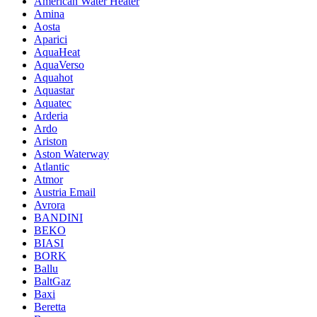
American Water Heater
Amina
Aosta
Aparici
AquaHeat
AquaVerso
Aquahot
Aquastar
Aquatec
Arderia
Ardo
Ariston
Aston Waterway
Atlantic
Atmor
Austria Email
Avrora
BANDINI
BEKO
BIASI
BORK
Ballu
BaltGaz
Baxi
Beretta