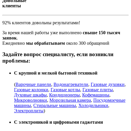
Довольные
клиенты
92% клиентов довольны результатами!
За время нашей работы уже выполнено
свыше 150 тысяч
заявок
.
Ежедневно
мы обрабатываем
около 300 обращений
Задайте вопрос специалисту, если возникли
проблемы:
С крупной и мелкой бытовой техникой
(
Варочные панели
,
Водонагреватели
,
Газовые духовки
,
Газовые колонки
,
Газовые котлы
,
Газовые плиты
,
Духовые шкафы
,
Кондиционеры
,
Кофемашины
,
Микроволновки
,
Морозильная камера
,
Посудомоечные
машины
,
Стиральные машины
,
Холодильники
,
Электроплиты
)
С электроникой и цифровыми гаджетами