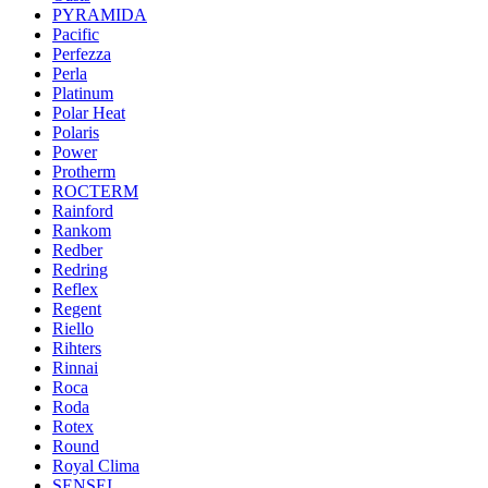
PYRAMIDA
Pacific
Perfezza
Perla
Platinum
Polar Heat
Polaris
Power
Protherm
ROCTERM
Rainford
Rankom
Redber
Redring
Reflex
Regent
Riello
Rihters
Rinnai
Roca
Roda
Rotex
Round
Royal Clima
SENSEI