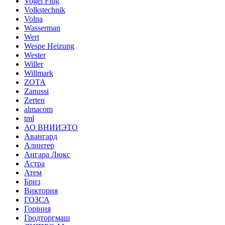
Vogel Flug
Volkstechnik
Volna
Wasserman
Wert
Wespe Heizung
Wester
Willer
Willmark
ZOTA
Zanussi
Zerten
almacom
tml
АО ВНИИЭТО
Авангард
Алинтер
Ангара Люкс
Астра
Атем
Бриз
Виктория
ГОЗСА
Горіння
Гродторгмаш