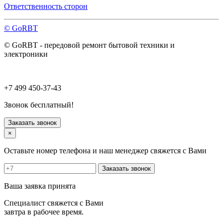
Павловский Посад
Ответственность сторон
Пересвет
Подольск
© GoRBT
Протвино
Пушкино
© GoRBT - передовой ремонт бытовой техники и
Пущино
электроники
Раменское
Реутов
Рошаль
Руза
+7 499 450-37-43
Сергиев Посад
Серпухов
Звонок бесплатный!
Солнечногорск
Старая Купавна
Заказать звонок
Ступино
×
Талдом
Троицк
Оставьте номер телефона и наш менеджер свяжется с Вами
Фрязино
Химки
Заказать звонок
Хотьково
Черноголовка
Ваша заявка принята
Чехов
Шатура
Специалист свяжется с Вами
Щелково
завтра в рабочее время.
Щербинка