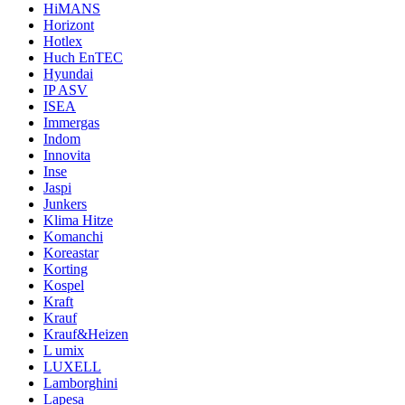
HiMANS
Horizont
Hotlex
Huch EnTEC
Hyundai
IP ASV
ISEA
Immergas
Indom
Innovita
Inse
Jaspi
Junkers
Klima Hitze
Komanchi
Koreastar
Korting
Kospel
Kraft
Krauf
Krauf&Heizen
L umix
LUXELL
Lamborghini
Lapesa