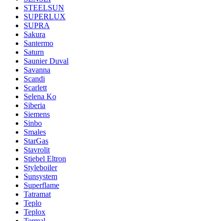
STEELSUN
SUPERLUX
SUPRA
Sakura
Santermo
Saturn
Saunier Duval
Savanna
Scandi
Scarlett
Selena Ko
Siberia
Siemens
Sinbo
Smales
StarGas
Stavrolit
Stiebel Eltron
Styleboiler
Sunsystem
Superflame
Tatramat
Teplo
Teplox
Termal