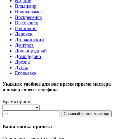
Видное
Владимир
Волоколамск
Воскресенск
Высоковск
Голицыно
Дедовск
Дзержинский
Дмитров
Долгопрудный
Домодедово
Дрезна
Дубна
Егорьевск
Железнодорожный
Укажите удобное для вас время приема мастера
Жуковский
и номер своего телефона
Зарайск
Звенигород
Зеленоград
Время приема
Ивантеевка
Истра
Срочный вызов мастера
Кашира
Климовск
Ваша заявка принята
Клин
Коломна
Специалист свяжется с Вами