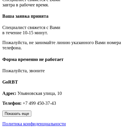
Королёв
завтра в рабочее время.
Котельники
Красноармейск
Ваша заявка принята
Красногорск
Краснозаводск
Краснознаменск
Специалист свяжется с Вами
Кубинка
в течение 10-15 минут.
Куровское
Пожалуйста, не занимайте линию указанного Вами номера
Ликино-Дулёво
телефона.
Лобня
Лосино-Петровский
Луховицы
Форма временно не работает
Лыткарино
Люберцы
Пожалуйста, звоните
Малаховка
Можайск
GoRBT
Москва и МО
Мытищи
Адрес:
Ульяновская улица, 10
Наро-Фоминск
Нахабино
Телефон:
+7 499 450-37-43
Ногинск
Одинцово
Показать еще
Ожерелье
Озёры
Политика конфиденциальности
Орехово-Зуево