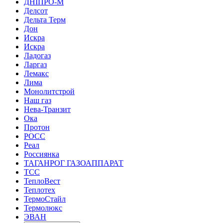
ДНІПРО-М
Делсот
Дельта Терм
Дон
Искра
Искра
Ладогаз
Ларгаз
Лемакс
Лима
Монолитстрой
Наш газ
Нева-Транзит
Ока
Протон
РОСС
Реал
Россиянка
ТАГАНРОГ ГАЗОАППАРАТ
ТСС
ТеплоВест
Теплотех
ТермоСтайл
Термолюкс
ЭВАН