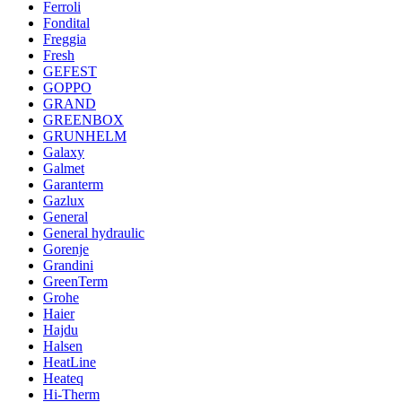
Ferroli
Fondital
Freggia
Fresh
GEFEST
GOPPO
GRAND
GREENBOX
GRUNHELM
Galaxy
Galmet
Garanterm
Gazlux
General
General hydraulic
Gorenje
Grandini
GreenTerm
Grohe
Haier
Hajdu
Halsen
HeatLine
Heateq
Hi-Therm