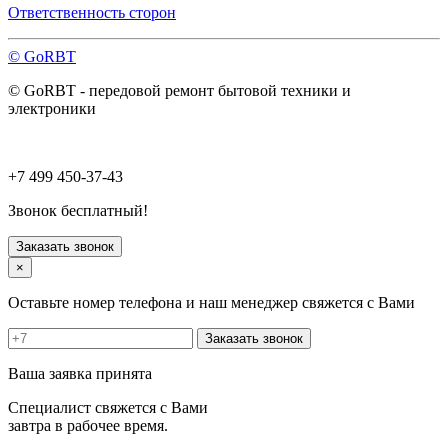
Павловский Посад
Ответственность сторон
Пересвет
Подольск
© GoRBT
Протвино
Пушкино
© GoRBT - передовой ремонт бытовой техники и
Пущино
электроники
Раменское
Реутов
Рошаль
Руза
+7 499 450-37-43
Сергиев Посад
Серпухов
Звонок бесплатный!
Солнечногорск
Старая Купавна
Заказать звонок
Ступино
×
Талдом
Троицк
Оставьте номер телефона и наш менеджер свяжется с Вами
Фрязино
Химки
Заказать звонок
Хотьково
Черноголовка
Ваша заявка принята
Чехов
Шатура
Специалист свяжется с Вами
Щелково
завтра в рабочее время.
Щербинка