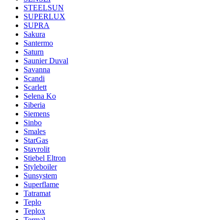
STEELSUN
SUPERLUX
SUPRA
Sakura
Santermo
Saturn
Saunier Duval
Savanna
Scandi
Scarlett
Selena Ko
Siberia
Siemens
Sinbo
Smales
StarGas
Stavrolit
Stiebel Eltron
Styleboiler
Sunsystem
Superflame
Tatramat
Teplo
Teplox
Termal