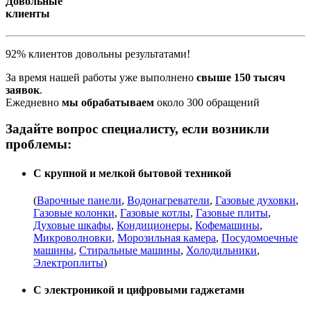
Довольные
клиенты
92% клиентов довольны результатами!
За время нашей работы уже выполнено
свыше 150 тысяч
заявок
.
Ежедневно
мы обрабатываем
около 300 обращений
Задайте вопрос специалисту, если возникли
проблемы:
С крупной и мелкой бытовой техникой
(
Варочные панели
,
Водонагреватели
,
Газовые духовки
,
Газовые колонки
,
Газовые котлы
,
Газовые плиты
,
Духовые шкафы
,
Кондиционеры
,
Кофемашины
,
Микроволновки
,
Морозильная камера
,
Посудомоечные
машины
,
Стиральные машины
,
Холодильники
,
Электроплиты
)
С электроникой и цифровыми гаджетами