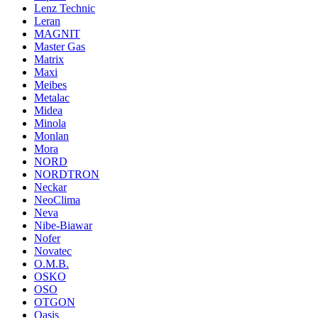
Lenz Technic
Leran
MAGNIT
Master Gas
Matrix
Maxi
Meibes
Metalac
Midea
Minola
Monlan
Mora
NORD
NORDTRON
Neckar
NeoClima
Neva
Nibe-Biawar
Nofer
Novatec
O.M.B.
OSKO
OSO
OTGON
Oasis