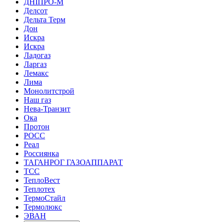
ДНІПРО-М
Делсот
Дельта Терм
Дон
Искра
Искра
Ладогаз
Ларгаз
Лемакс
Лима
Монолитстрой
Наш газ
Нева-Транзит
Ока
Протон
РОСС
Реал
Россиянка
ТАГАНРОГ ГАЗОАППАРАТ
ТСС
ТеплоВест
Теплотех
ТермоСтайл
Термолюкс
ЭВАН