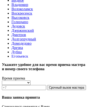
Видное
Владимир
Волоколамск
Воскресенск
Высоковск
Голицыно
Дедовск
Дзержинский
Дмитров
Долгопрудный
Домодедово
Дрезна
Дубна
Егорьевск
Железнодорожный
Укажите удобное для вас время приема мастера
Жуковский
и номер своего телефона
Зарайск
Звенигород
Зеленоград
Время приема
Ивантеевка
Истра
Срочный вызов мастера
Кашира
Климовск
Ваша заявка принята
Клин
Коломна
Специалист свяжется с Вами