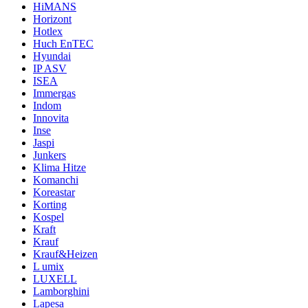
HiMANS
Horizont
Hotlex
Huch EnTEC
Hyundai
IP ASV
ISEA
Immergas
Indom
Innovita
Inse
Jaspi
Junkers
Klima Hitze
Komanchi
Koreastar
Korting
Kospel
Kraft
Krauf
Krauf&Heizen
L umix
LUXELL
Lamborghini
Lapesa