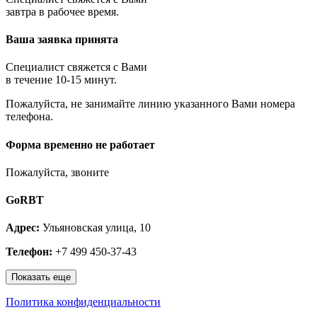
Королёв
завтра в рабочее время.
Котельники
Красноармейск
Ваша заявка принята
Красногорск
Краснозаводск
Краснознаменск
Специалист свяжется с Вами
Кубинка
в течение 10-15 минут.
Куровское
Пожалуйста, не занимайте линию указанного Вами номера
Ликино-Дулёво
телефона.
Лобня
Лосино-Петровский
Луховицы
Форма временно не работает
Лыткарино
Люберцы
Пожалуйста, звоните
Малаховка
Можайск
GoRBT
Москва и МО
Мытищи
Адрес:
Ульяновская улица, 10
Наро-Фоминск
Нахабино
Телефон:
+7 499 450-37-43
Ногинск
Одинцово
Показать еще
Ожерелье
Озёры
Политика конфиденциальности
Орехово-Зуево