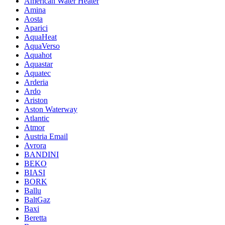
American Water Heater
Amina
Aosta
Aparici
AquaHeat
AquaVerso
Aquahot
Aquastar
Aquatec
Arderia
Ardo
Ariston
Aston Waterway
Atlantic
Atmor
Austria Email
Avrora
BANDINI
BEKO
BIASI
BORK
Ballu
BaltGaz
Baxi
Beretta