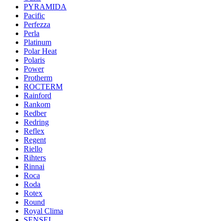
PYRAMIDA
Pacific
Perfezza
Perla
Platinum
Polar Heat
Polaris
Power
Protherm
ROCTERM
Rainford
Rankom
Redber
Redring
Reflex
Regent
Riello
Rihters
Rinnai
Roca
Roda
Rotex
Round
Royal Clima
SENSEI