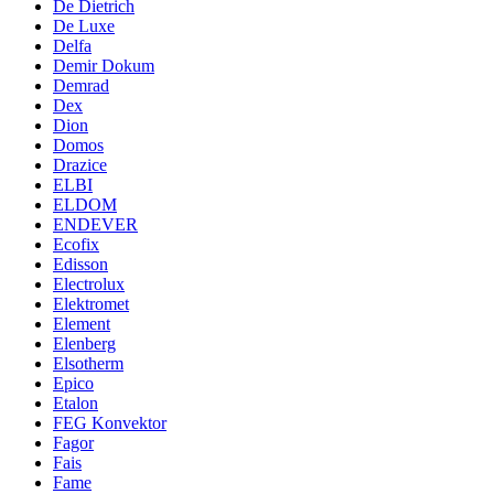
De Dietrich
De Luxe
Delfa
Demir Dokum
Demrad
Dex
Dion
Domos
Drazice
ELBI
ELDOM
ENDEVER
Ecofix
Edisson
Electrolux
Elektromet
Element
Elenberg
Elsotherm
Epico
Etalon
FEG Konvektor
Fagor
Fais
Fame