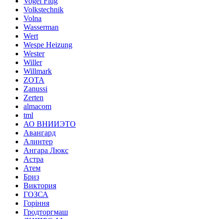
Vogel Flug
Volkstechnik
Volna
Wasserman
Wert
Wespe Heizung
Wester
Willer
Willmark
ZOTA
Zanussi
Zerten
almacom
tml
АО ВНИИЭТО
Авангард
Алинтер
Ангара Люкс
Астра
Атем
Бриз
Виктория
ГОЗСА
Горіння
Гродторгмаш