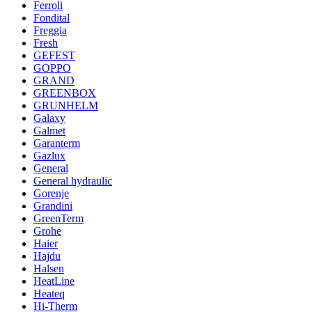
Ferroli
Fondital
Freggia
Fresh
GEFEST
GOPPO
GRAND
GREENBOX
GRUNHELM
Galaxy
Galmet
Garanterm
Gazlux
General
General hydraulic
Gorenje
Grandini
GreenTerm
Grohe
Haier
Hajdu
Halsen
HeatLine
Heateq
Hi-Therm