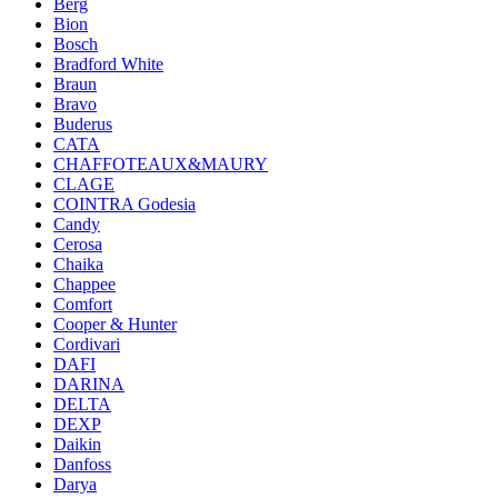
Berg
Bion
Bosch
Bradford White
Braun
Bravo
Buderus
CATA
CHAFFOTEAUX&MAURY
CLAGE
COINTRA Godesia
Candy
Cerosa
Chaika
Chappee
Comfort
Cooper & Hunter
Cordivari
DAFI
DARINA
DELTA
DEXP
Daikin
Danfoss
Darya