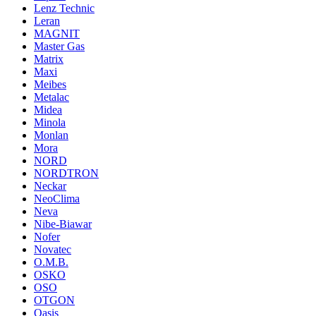
Lenz Technic
Leran
MAGNIT
Master Gas
Matrix
Maxi
Meibes
Metalac
Midea
Minola
Monlan
Mora
NORD
NORDTRON
Neckar
NeoClima
Neva
Nibe-Biawar
Nofer
Novatec
O.M.B.
OSKO
OSO
OTGON
Oasis