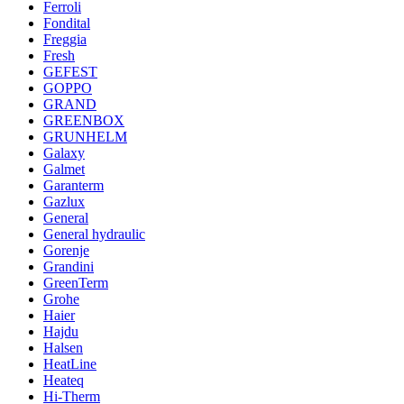
Ferroli
Fondital
Freggia
Fresh
GEFEST
GOPPO
GRAND
GREENBOX
GRUNHELM
Galaxy
Galmet
Garanterm
Gazlux
General
General hydraulic
Gorenje
Grandini
GreenTerm
Grohe
Haier
Hajdu
Halsen
HeatLine
Heateq
Hi-Therm