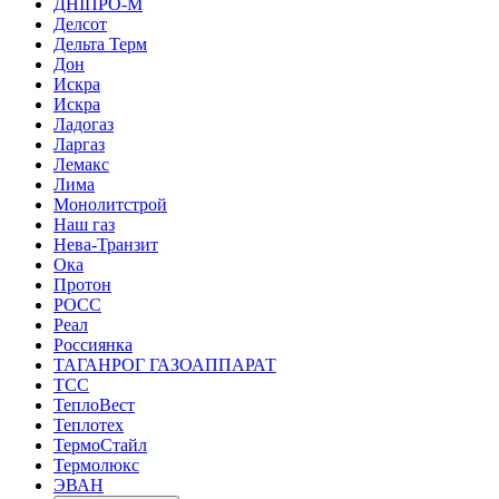
ДНІПРО-М
Делсот
Дельта Терм
Дон
Искра
Искра
Ладогаз
Ларгаз
Лемакс
Лима
Монолитстрой
Наш газ
Нева-Транзит
Ока
Протон
РОСС
Реал
Россиянка
ТАГАНРОГ ГАЗОАППАРАТ
ТСС
ТеплоВест
Теплотех
ТермоСтайл
Термолюкс
ЭВАН