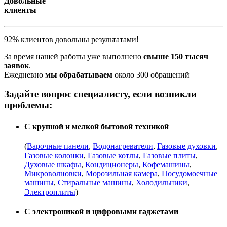
Довольные
клиенты
92% клиентов довольны результатами!
За время нашей работы уже выполнено
свыше 150 тысяч
заявок
.
Ежедневно
мы обрабатываем
около 300 обращений
Задайте вопрос специалисту, если возникли
проблемы:
С крупной и мелкой бытовой техникой
(
Варочные панели
,
Водонагреватели
,
Газовые духовки
,
Газовые колонки
,
Газовые котлы
,
Газовые плиты
,
Духовые шкафы
,
Кондиционеры
,
Кофемашины
,
Микроволновки
,
Морозильная камера
,
Посудомоечные
машины
,
Стиральные машины
,
Холодильники
,
Электроплиты
)
С электроникой и цифровыми гаджетами