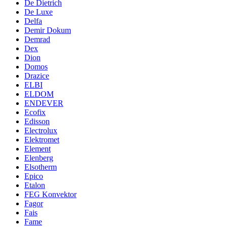
De Dietrich
De Luxe
Delfa
Demir Dokum
Demrad
Dex
Dion
Domos
Drazice
ELBI
ELDOM
ENDEVER
Ecofix
Edisson
Electrolux
Elektromet
Element
Elenberg
Elsotherm
Epico
Etalon
FEG Konvektor
Fagor
Fais
Fame