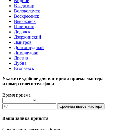
Видное
Владимир
Волоколамск
Воскресенск
Высоковск
Голицыно
Дедовск
Дзержинский
Дмитров
Долгопрудный
Домодедово
Дрезна
Дубна
Егорьевск
Железнодорожный
Укажите удобное для вас время приема мастера
Жуковский
и номер своего телефона
Зарайск
Звенигород
Зеленоград
Время приема
Ивантеевка
Истра
Срочный вызов мастера
Кашира
Климовск
Ваша заявка принята
Клин
Коломна
Специалист свяжется с Вами