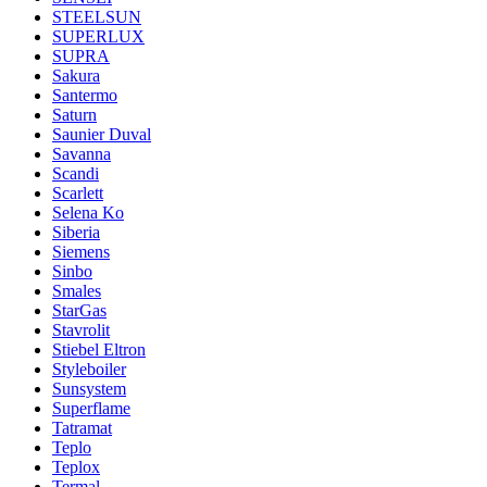
STEELSUN
SUPERLUX
SUPRA
Sakura
Santermo
Saturn
Saunier Duval
Savanna
Scandi
Scarlett
Selena Ko
Siberia
Siemens
Sinbo
Smales
StarGas
Stavrolit
Stiebel Eltron
Styleboiler
Sunsystem
Superflame
Tatramat
Teplo
Teplox
Termal