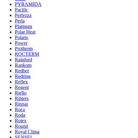
PYRAMIDA
Pacific
Perfezza
Perla
Platinum
Polar Heat
Polaris
Power
Protherm
ROCTERM
Rainford
Rankom
Redber
Redring
Reflex
Regent
Riello
Rihters
Rinnai
Roca
Roda
Rotex
Round
Royal Clima
SENSEI