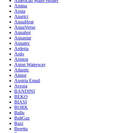
American Water Heater
Amina
Aosta
Aparici
AquaHeat
AquaVerso
Aquahot
Aquastar
Aquatec
Arderia
Ardo
Ariston
Aston Waterway
Atlantic
Atmor
Austria Email
Avrora
BANDINI
BEKO
BIASI
BORK
Ballu
BaltGaz
Baxi
Beretta