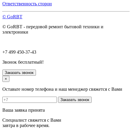
Павловский Посад
Ответственность сторон
Пересвет
Подольск
© GoRBT
Протвино
Пушкино
© GoRBT - передовой ремонт бытовой техники и
Пущино
электроники
Раменское
Реутов
Рошаль
Руза
+7 499 450-37-43
Сергиев Посад
Серпухов
Звонок бесплатный!
Солнечногорск
Старая Купавна
Заказать звонок
Ступино
×
Талдом
Троицк
Оставьте номер телефона и наш менеджер свяжется с Вами
Фрязино
Химки
Заказать звонок
Хотьково
Черноголовка
Ваша заявка принята
Чехов
Шатура
Специалист свяжется с Вами
Щелково
завтра в рабочее время.
Щербинка