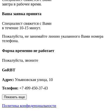
Королёв
завтра в рабочее время.
Котельники
Красноармейск
Ваша заявка принята
Красногорск
Краснозаводск
Краснознаменск
Специалист свяжется с Вами
Кубинка
в течение 10-15 минут.
Куровское
Пожалуйста, не занимайте линию указанного Вами номера
Ликино-Дулёво
телефона.
Лобня
Лосино-Петровский
Луховицы
Форма временно не работает
Лыткарино
Люберцы
Пожалуйста, звоните
Малаховка
Можайск
GoRBT
Москва и МО
Мытищи
Адрес:
Ульяновская улица, 10
Наро-Фоминск
Нахабино
Телефон:
+7 499 450-37-43
Ногинск
Одинцово
Показать еще
Ожерелье
Озёры
Политика конфиденциальности
Орехово-Зуево