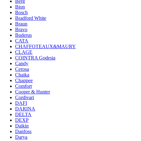
Berg
Bion
Bosch
Bradford White
Braun
Bravo
Buderus
CATA
CHAFFOTEAUX&MAURY
CLAGE
COINTRA Godesia
Candy
Cerosa
Chaika
Chappee
Comfort
Cooper & Hunter
Cordivari
DAFI
DARINA
DELTA
DEXP
Daikin
Danfoss
Darya