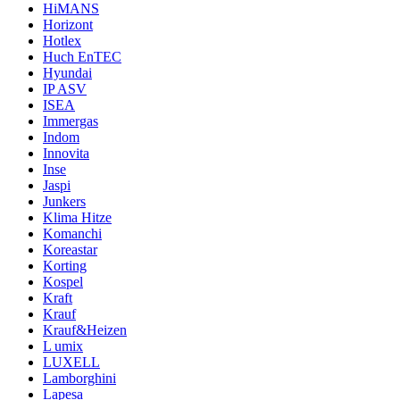
HiMANS
Horizont
Hotlex
Huch EnTEC
Hyundai
IP ASV
ISEA
Immergas
Indom
Innovita
Inse
Jaspi
Junkers
Klima Hitze
Komanchi
Koreastar
Korting
Kospel
Kraft
Krauf
Krauf&Heizen
L umix
LUXELL
Lamborghini
Lapesa