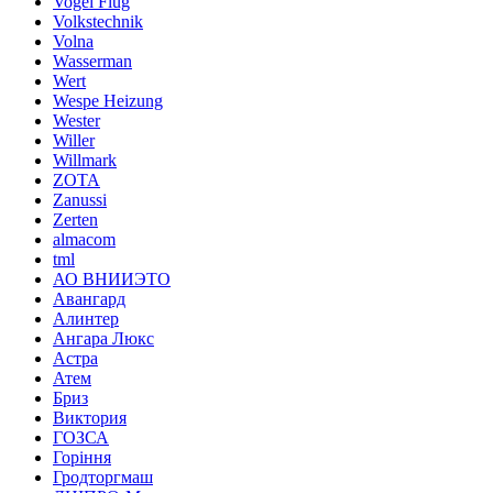
Vogel Flug
Volkstechnik
Volna
Wasserman
Wert
Wespe Heizung
Wester
Willer
Willmark
ZOTA
Zanussi
Zerten
almacom
tml
АО ВНИИЭТО
Авангард
Алинтер
Ангара Люкс
Астра
Атем
Бриз
Виктория
ГОЗСА
Горіння
Гродторгмаш