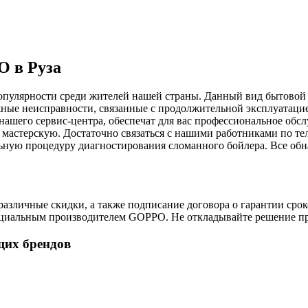
O в Руза
улярности среди жителей нашей страны. Данный вид бытовой т
жные неисправности, связанные с продолжительной эксплуатаци
ашего сервис-центра, обеспечат для вас профессиональное обс
в мастерскую. Достаточно связаться с нашими работниками по 
льную процедуру диагностирования сломанного бойлера. Все обн
зличные скидки, а также подписание договора о гарантии сроко
циальным производителем GOPPO. Не откладывайте решение про
щих брендов