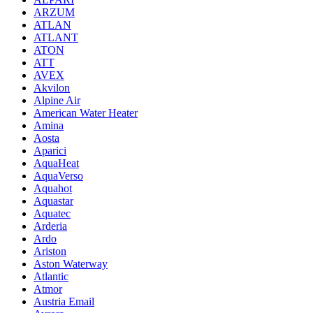
ARZUM
ATLAN
ATLANT
ATON
ATT
AVEX
Akvilon
Alpine Air
American Water Heater
Amina
Aosta
Aparici
AquaHeat
AquaVerso
Aquahot
Aquastar
Aquatec
Arderia
Ardo
Ariston
Aston Waterway
Atlantic
Atmor
Austria Email