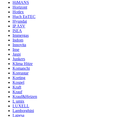
HiMANS
Horizont
Hotlex
Huch EnTEC
Hyundai
IP ASV
ISEA
Immergas
Indom
Innovita
Inse
Jaspi
Junkers
Klima Hitze
Komanchi
Koreastar
Korting
Kospel
Kraft
Krauf
Krauf&Heizen
L umix
LUXELL
Lamborghini
Lapesa