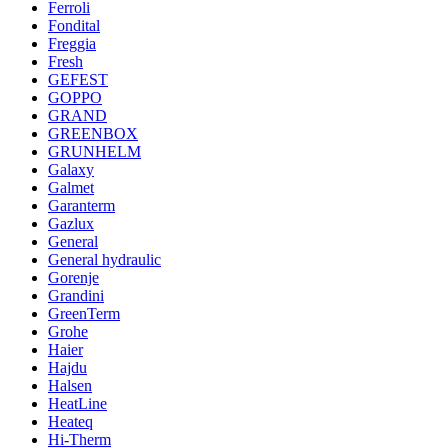
Ferroli
Fondital
Freggia
Fresh
GEFEST
GOPPO
GRAND
GREENBOX
GRUNHELM
Galaxy
Galmet
Garanterm
Gazlux
General
General hydraulic
Gorenje
Grandini
GreenTerm
Grohe
Haier
Hajdu
Halsen
HeatLine
Heateq
Hi-Therm