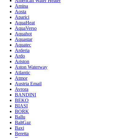
American Water Heater
Amina
Aosta
Aparici
AquaHeat
AquaVerso
Aquahot
Aquastar
Aquatec
Arderia
Ardo
Ariston
Aston Waterway
Atlantic
Atmor
Austria Email
Avrora
BANDINI
BEKO
BIASI
BORK
Ballu
BaltGaz
Baxi
Beretta