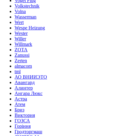
Vogel Flug
Volkstechnik
Volna
Wasserman
Wert
Wespe Heizung
Wester
Willer
Willmark
ZOTA
Zanussi
Zerten
almacom
tml
АО ВНИИЭТО
Авангард
Алинтер
Ангара Люкс
Астра
Атем
Бриз
Виктория
ГОЗСА
Горіння
Гродторгмаш