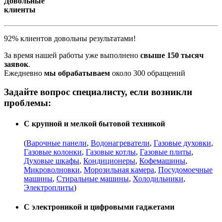
Довольные
клиенты
92% клиентов довольны результатами!
За время нашей работы уже выполнено
свыше 150 тысяч
заявок
.
Ежедневно
мы обрабатываем
около 300 обращений
Задайте вопрос специалисту, если возникли
проблемы:
С крупной и мелкой бытовой техникой
(
Варочные панели
,
Водонагреватели
,
Газовые духовки
,
Газовые колонки
,
Газовые котлы
,
Газовые плиты
,
Духовые шкафы
,
Кондиционеры
,
Кофемашины
,
Микроволновки
,
Морозильная камера
,
Посудомоечные
машины
,
Стиральные машины
,
Холодильники
,
Электроплиты
)
С электроникой и цифровыми гаджетами