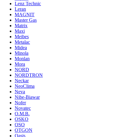
Lenz Technic
Leran
MAGNIT
Master Gas
Matrix
Maxi
Meibes
Metalac
Midea
Minola
Monlan
Mora
NORD
NORDTRON
Neckar
NeoClima
Neva
Nibe-Biawar
Nofer
Novatec
O.M.B.
OSKO
OSO
OTGON
Oasis