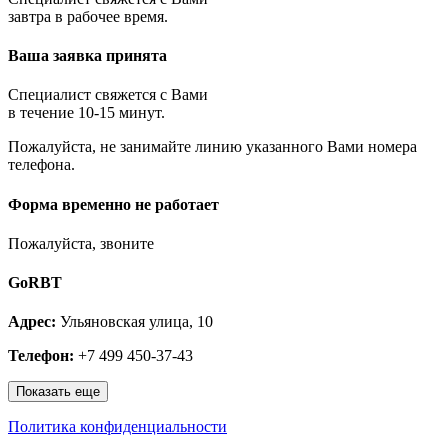
Королёв
завтра в рабочее время.
Котельники
Красноармейск
Ваша заявка принята
Красногорск
Краснозаводск
Краснознаменск
Специалист свяжется с Вами
Кубинка
в течение 10-15 минут.
Куровское
Пожалуйста, не занимайте линию указанного Вами номера
Ликино-Дулёво
телефона.
Лобня
Лосино-Петровский
Луховицы
Форма временно не работает
Лыткарино
Люберцы
Пожалуйста, звоните
Малаховка
Можайск
GoRBT
Москва и МО
Мытищи
Адрес:
Ульяновская улица, 10
Наро-Фоминск
Нахабино
Телефон:
+7 499 450-37-43
Ногинск
Одинцово
Показать еще
Ожерелье
Озёры
Политика конфиденциальности
Орехово-Зуево