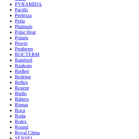
PYRAMIDA
Pacific
Perfezza
Perla
Platinum
Polar Heat
Polaris
Power
Protherm
ROCTERM
Rainford
Rankom
Redber
Redring
Reflex
Regent
Riello
Rihters
Rinnai
Roca
Roda
Rotex
Round
Royal Clima
SENSEI