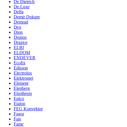
De Dietrich
De Luxe
Delfa
Demir Dokum
Demrad
Dex
Dion
Domos
Drazice
ELBI
ELDOM
ENDEVER
Ecofix
Edisson
Electrolux
Elektromet
Element
Elenberg
Elsotherm
Epico
Etalon
FEG Konvektor
Fagor
Fais
Fame