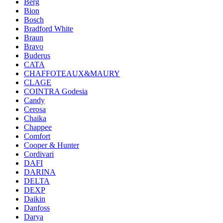
Berg
Bion
Bosch
Bradford White
Braun
Bravo
Buderus
CATA
CHAFFOTEAUX&MAURY
CLAGE
COINTRA Godesia
Candy
Cerosa
Chaika
Chappee
Comfort
Cooper & Hunter
Cordivari
DAFI
DARINA
DELTA
DEXP
Daikin
Danfoss
Darya