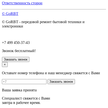
Павловский Посад
Ответственность сторон
Пересвет
Подольск
© GoRBT
Протвино
Пушкино
© GoRBT - передовой ремонт бытовой техники и
Пущино
электроники
Раменское
Реутов
Рошаль
Руза
+7 499 450-37-43
Сергиев Посад
Серпухов
Звонок бесплатный!
Солнечногорск
Старая Купавна
Заказать звонок
Ступино
×
Талдом
Троицк
Оставьте номер телефона и наш менеджер свяжется с Вами
Фрязино
Химки
Заказать звонок
Хотьково
Черноголовка
Ваша заявка принята
Чехов
Шатура
Специалист свяжется с Вами
Щелково
завтра в рабочее время.
Щербинка