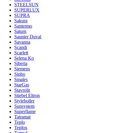
STEELSUN
SUPERLUX
SUPRA
Sakura
Santermo
Saturn
Saunier Duval
Savanna
Scandi
Scarlett
Selena Ko
Siberia
Siemens
Sinbo
Smales
StarGas
Stavrolit
Stiebel Eltron
Styleboiler
Sunsystem
Superflame
Tatramat
Teplo
Teplox
Termal