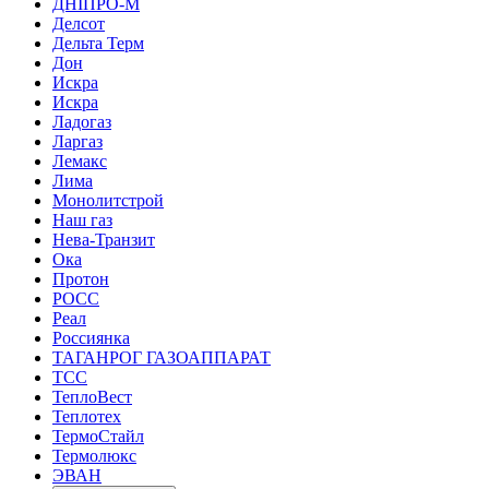
ДНІПРО-М
Делсот
Дельта Терм
Дон
Искра
Искра
Ладогаз
Ларгаз
Лемакс
Лима
Монолитстрой
Наш газ
Нева-Транзит
Ока
Протон
РОСС
Реал
Россиянка
ТАГАНРОГ ГАЗОАППАРАТ
ТСС
ТеплоВест
Теплотех
ТермоСтайл
Термолюкс
ЭВАН