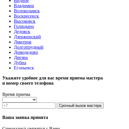
Видное
Владимир
Волоколамск
Воскресенск
Высоковск
Голицыно
Дедовск
Дзержинский
Дмитров
Долгопрудный
Домодедово
Дрезна
Дубна
Егорьевск
Железнодорожный
Укажите удобное для вас время приема мастера
Жуковский
и номер своего телефона
Зарайск
Звенигород
Зеленоград
Время приема
Ивантеевка
Истра
Срочный вызов мастера
Кашира
Климовск
Ваша заявка принята
Клин
Коломна
Специалист свяжется с Вами