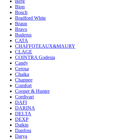
Berg
Bion
Bosch
Bradford White
Braun
Bravo
Buderus
CATA
CHAFFOTEAUX&MAURY
CLAGE
COINTRA Godesia
Candy
Cerosa
Chaika
Chappee
Comfort
Cooper & Hunter
Cordivari
DAFI
DARINA
DELTA
DEXP
Daikin
Danfoss
Darya