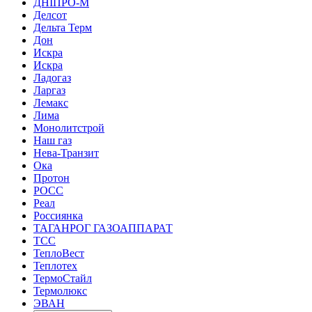
ДНІПРО-М
Делсот
Дельта Терм
Дон
Искра
Искра
Ладогаз
Ларгаз
Лемакс
Лима
Монолитстрой
Наш газ
Нева-Транзит
Ока
Протон
РОСС
Реал
Россиянка
ТАГАНРОГ ГАЗОАППАРАТ
ТСС
ТеплоВест
Теплотех
ТермоСтайл
Термолюкс
ЭВАН