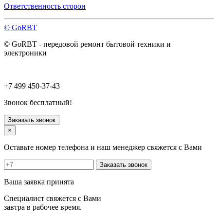
Павловский Посад
Ответственность сторон
Пересвет
Подольск
© GoRBT
Протвино
Пушкино
© GoRBT - передовой ремонт бытовой техники и
Пущино
электроники
Раменское
Реутов
Рошаль
Руза
+7 499 450-37-43
Сергиев Посад
Серпухов
Звонок бесплатный!
Солнечногорск
Старая Купавна
Заказать звонок
Ступино
×
Талдом
Троицк
Оставьте номер телефона и наш менеджер свяжется с Вами
Фрязино
Химки
Заказать звонок
Хотьково
Черноголовка
Ваша заявка принята
Чехов
Шатура
Специалист свяжется с Вами
Щелково
завтра в рабочее время.
Щербинка