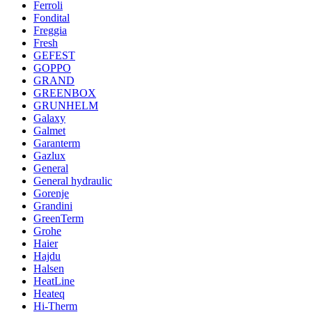
Ferroli
Fondital
Freggia
Fresh
GEFEST
GOPPO
GRAND
GREENBOX
GRUNHELM
Galaxy
Galmet
Garanterm
Gazlux
General
General hydraulic
Gorenje
Grandini
GreenTerm
Grohe
Haier
Hajdu
Halsen
HeatLine
Heateq
Hi-Therm