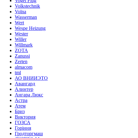
Vogel Flug
Volkstechnik
Volna
Wasserman
Wert
Wespe Heizung
Wester
Willer
Willmark
ZOTA
Zanussi
Zerten
almacom
tml
АО ВНИИЭТО
Авангард
Алинтер
Ангара Люкс
Астра
Атем
Бриз
Виктория
ГОЗСА
Горіння
Гродторгмаш