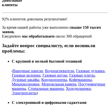
Довольные
клиенты
92% клиентов довольны результатами!
За время нашей работы уже выполнено
свыше 150 тысяч
заявок
.
Ежедневно
мы обрабатываем
около 300 обращений
Задайте вопрос специалисту, если возникли
проблемы:
С крупной и мелкой бытовой техникой
(
Варочные панели
,
Водонагреватели
,
Газовые духовки
,
Газовые колонки
,
Газовые котлы
,
Газовые плиты
,
Духовые шкафы
,
Кондиционеры
,
Кофемашины
,
Микроволновки
,
Морозильная камера
,
Посудомоечные
машины
,
Стиральные машины
,
Холодильники
,
Электроплиты
)
С электроникой и цифровыми гаджетами