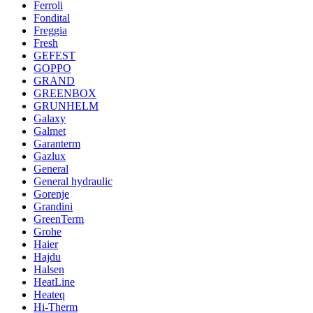
Ferroli
Fondital
Freggia
Fresh
GEFEST
GOPPO
GRAND
GREENBOX
GRUNHELM
Galaxy
Galmet
Garanterm
Gazlux
General
General hydraulic
Gorenje
Grandini
GreenTerm
Grohe
Haier
Hajdu
Halsen
HeatLine
Heateq
Hi-Therm