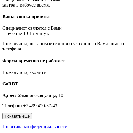
Королёв
завтра в рабочее время.
Котельники
Красноармейск
Ваша заявка принята
Красногорск
Краснозаводск
Краснознаменск
Специалист свяжется с Вами
Кубинка
в течение 10-15 минут.
Куровское
Пожалуйста, не занимайте линию указанного Вами номера
Ликино-Дулёво
телефона.
Лобня
Лосино-Петровский
Луховицы
Форма временно не работает
Лыткарино
Люберцы
Пожалуйста, звоните
Малаховка
Можайск
GoRBT
Москва и МО
Мытищи
Адрес:
Ульяновская улица, 10
Наро-Фоминск
Нахабино
Телефон:
+7 499 450-37-43
Ногинск
Одинцово
Показать еще
Ожерелье
Озёры
Политика конфиденциальности
Орехово-Зуево