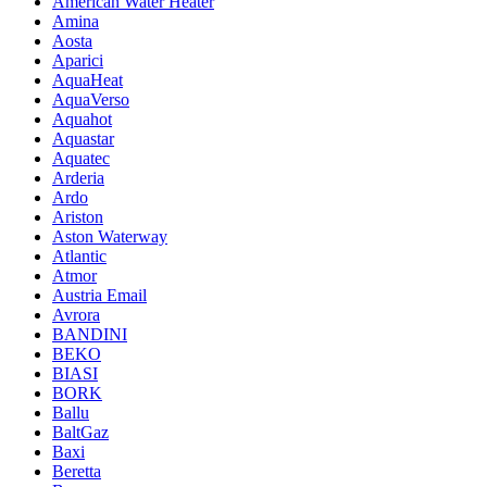
American Water Heater
Amina
Aosta
Aparici
AquaHeat
AquaVerso
Aquahot
Aquastar
Aquatec
Arderia
Ardo
Ariston
Aston Waterway
Atlantic
Atmor
Austria Email
Avrora
BANDINI
BEKO
BIASI
BORK
Ballu
BaltGaz
Baxi
Beretta