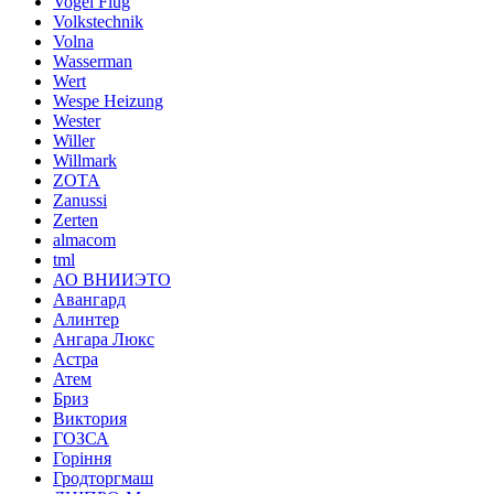
Vogel Flug
Volkstechnik
Volna
Wasserman
Wert
Wespe Heizung
Wester
Willer
Willmark
ZOTA
Zanussi
Zerten
almacom
tml
АО ВНИИЭТО
Авангард
Алинтер
Ангара Люкс
Астра
Атем
Бриз
Виктория
ГОЗСА
Горіння
Гродторгмаш