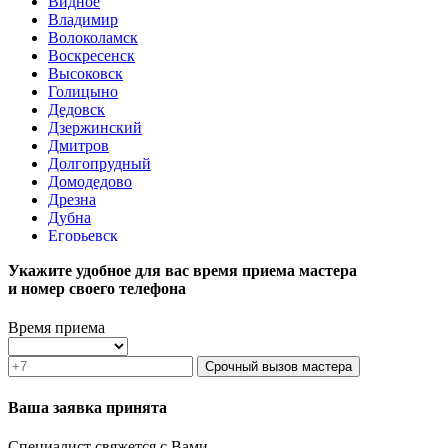
Видное
Владимир
Волоколамск
Воскресенск
Высоковск
Голицыно
Дедовск
Дзержинский
Дмитров
Долгопрудный
Домодедово
Дрезна
Дубна
Егорьевск
Железнодорожный
Укажите удобное для вас время приема мастера
Жуковский
и номер своего телефона
Зарайск
Звенигород
Зеленоград
Время приема
Ивантеевка
Истра
Срочный вызов мастера
Кашира
Климовск
Ваша заявка принята
Клин
Коломна
Специалист свяжется с Вами