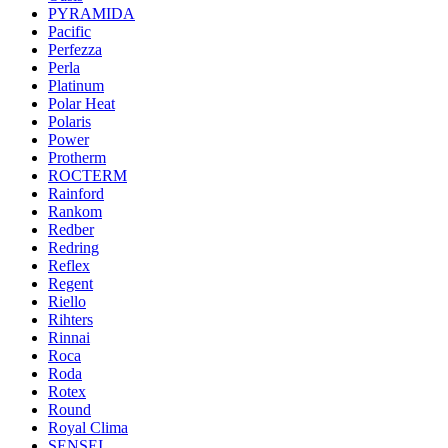
PYRAMIDA
Pacific
Perfezza
Perla
Platinum
Polar Heat
Polaris
Power
Protherm
ROCTERM
Rainford
Rankom
Redber
Redring
Reflex
Regent
Riello
Rihters
Rinnai
Roca
Roda
Rotex
Round
Royal Clima
SENSEI