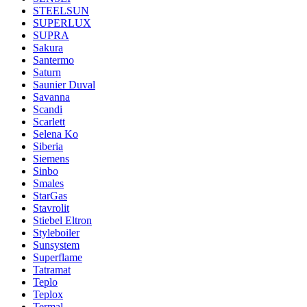
STEELSUN
SUPERLUX
SUPRA
Sakura
Santermo
Saturn
Saunier Duval
Savanna
Scandi
Scarlett
Selena Ko
Siberia
Siemens
Sinbo
Smales
StarGas
Stavrolit
Stiebel Eltron
Styleboiler
Sunsystem
Superflame
Tatramat
Teplo
Teplox
Termal