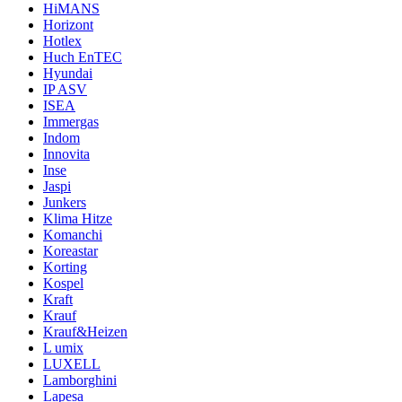
HiMANS
Horizont
Hotlex
Huch EnTEC
Hyundai
IP ASV
ISEA
Immergas
Indom
Innovita
Inse
Jaspi
Junkers
Klima Hitze
Komanchi
Koreastar
Korting
Kospel
Kraft
Krauf
Krauf&Heizen
L umix
LUXELL
Lamborghini
Lapesa