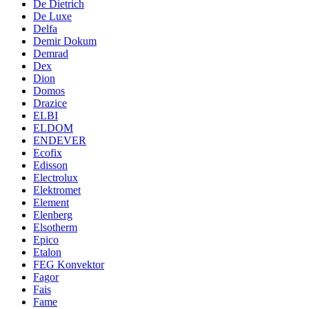
De Dietrich
De Luxe
Delfa
Demir Dokum
Demrad
Dex
Dion
Domos
Drazice
ELBI
ELDOM
ENDEVER
Ecofix
Edisson
Electrolux
Elektromet
Element
Elenberg
Elsotherm
Epico
Etalon
FEG Konvektor
Fagor
Fais
Fame