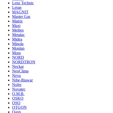
Lenz Technic
Leran
MAGNIT
Master Gas
Matrix
Maxi
Meibes
Metalac
Midea
Minola
Monlan
Mora
NORD
NORDTRON
Neckar
NeoClima
Neva
Nibe-Biawar
Nofer
Novatec
O.M.B.
OSKO
OSO
OTGON
Oasis