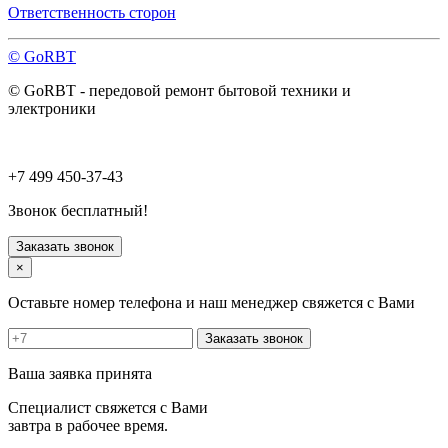
Павловский Посад
Ответственность сторон
Пересвет
Подольск
© GoRBT
Протвино
Пушкино
© GoRBT - передовой ремонт бытовой техники и
Пущино
электроники
Раменское
Реутов
Рошаль
Руза
+7 499 450-37-43
Сергиев Посад
Серпухов
Звонок бесплатный!
Солнечногорск
Старая Купавна
Заказать звонок
Ступино
×
Талдом
Троицк
Оставьте номер телефона и наш менеджер свяжется с Вами
Фрязино
Химки
Заказать звонок
Хотьково
Черноголовка
Ваша заявка принята
Чехов
Шатура
Специалист свяжется с Вами
Щелково
завтра в рабочее время.
Щербинка