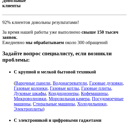
Довольные
клиенты
92% клиентов довольны результатами!
За время нашей работы уже выполнено
свыше 150 тысяч
заявок
.
Ежедневно
мы обрабатываем
около 300 обращений
Задайте вопрос специалисту, если возникли
проблемы:
С крупной и мелкой бытовой техникой
(
Варочные панели
,
Водонагреватели
,
Газовые духовки
,
Газовые колонки
,
Газовые котлы
,
Газовые плиты
,
Духовые шкафы
,
Кондиционеры
,
Кофемашины
,
Микроволновки
,
Морозильная камера
,
Посудомоечные
машины
,
Стиральные машины
,
Холодильники
,
Электроплиты
)
С электроникой и цифровыми гаджетами