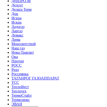
ДНІПРО-М
Делсот
Дельта Терм
Дон
Искра
Искра
Ладогаз
Ларгаз
Лемакс
Лима
Монолитстрой
Наш газ
Нева-Транзит
Ока
Протон
РОСС
Реал
Россиянка
ТАГАНРОГ ГАЗОАППАРАТ
ТСС
ТеплоВест
Теплотех
ТермоСтайл
Термолюкс
ЭВАН