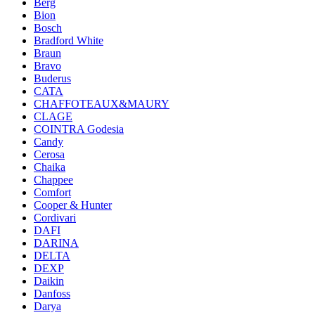
Berg
Bion
Bosch
Bradford White
Braun
Bravo
Buderus
CATA
CHAFFOTEAUX&MAURY
CLAGE
COINTRA Godesia
Candy
Cerosa
Chaika
Chappee
Comfort
Cooper & Hunter
Cordivari
DAFI
DARINA
DELTA
DEXP
Daikin
Danfoss
Darya