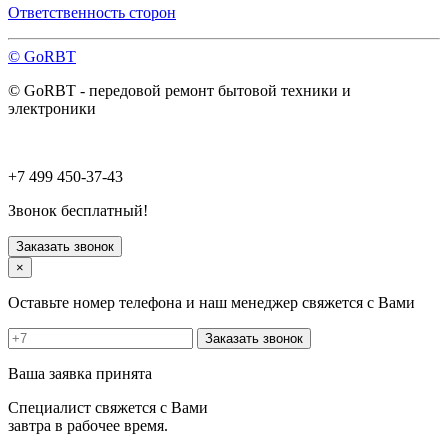
Павловский Посад
Ответственность сторон
Пересвет
Подольск
© GoRBT
Протвино
Пушкино
© GoRBT - передовой ремонт бытовой техники и
Пущино
электроники
Раменское
Реутов
Рошаль
Руза
+7 499 450-37-43
Сергиев Посад
Серпухов
Звонок бесплатный!
Солнечногорск
Старая Купавна
Заказать звонок
Ступино
×
Талдом
Троицк
Оставьте номер телефона и наш менеджер свяжется с Вами
Фрязино
Химки
Заказать звонок
Хотьково
Черноголовка
Ваша заявка принята
Чехов
Шатура
Специалист свяжется с Вами
Щелково
завтра в рабочее время.
Щербинка