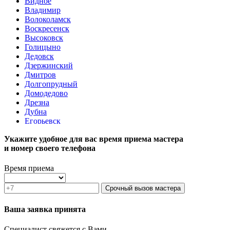
Видное
Владимир
Волоколамск
Воскресенск
Высоковск
Голицыно
Дедовск
Дзержинский
Дмитров
Долгопрудный
Домодедово
Дрезна
Дубна
Егорьевск
Железнодорожный
Укажите удобное для вас время приема мастера
Жуковский
и номер своего телефона
Зарайск
Звенигород
Зеленоград
Время приема
Ивантеевка
Истра
Срочный вызов мастера
Кашира
Климовск
Ваша заявка принята
Клин
Коломна
Специалист свяжется с Вами