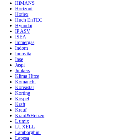
HiMANS
Horizont
Hotlex
Huch EnTEC
Hyundai
IP ASV
ISEA
Immergas
Indom
Innovita
Inse
Jaspi
Junkers
Klima Hitze
Komanchi
Koreastar
Korting
Kospel
Kraft
Krauf
Krauf&Heizen
L umix
LUXELL
Lamborghini
Lapesa