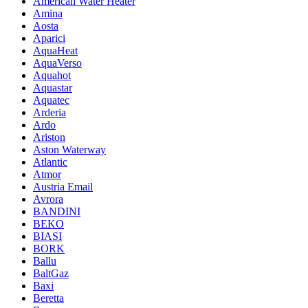
American Water Heater
Amina
Aosta
Aparici
AquaHeat
AquaVerso
Aquahot
Aquastar
Aquatec
Arderia
Ardo
Ariston
Aston Waterway
Atlantic
Atmor
Austria Email
Avrora
BANDINI
BEKO
BIASI
BORK
Ballu
BaltGaz
Baxi
Beretta