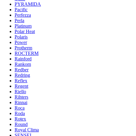
PYRAMIDA
Pacific
Perfezza
Perla
Platinum
Polar Heat
Polaris
Power
Protherm
ROCTERM
Rainford
Rankom
Redber
Redring
Reflex
Regent
Riello
Rihters
Rinnai
Roca
Roda
Rotex
Round
Royal Clima
SENSEI