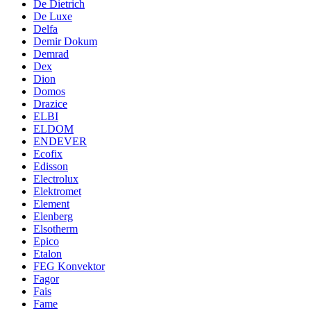
De Dietrich
De Luxe
Delfa
Demir Dokum
Demrad
Dex
Dion
Domos
Drazice
ELBI
ELDOM
ENDEVER
Ecofix
Edisson
Electrolux
Elektromet
Element
Elenberg
Elsotherm
Epico
Etalon
FEG Konvektor
Fagor
Fais
Fame