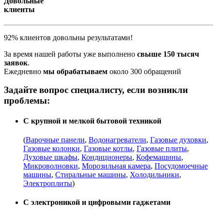
Довольные
клиенты
92% клиентов довольны результатами!
За время нашей работы уже выполнено
свыше 150 тысяч
заявок
.
Ежедневно
мы обрабатываем
около 300 обращений
Задайте вопрос специалисту, если возникли
проблемы:
С крупной и мелкой бытовой техникой
(
Варочные панели
,
Водонагреватели
,
Газовые духовки
,
Газовые колонки
,
Газовые котлы
,
Газовые плиты
,
Духовые шкафы
,
Кондиционеры
,
Кофемашины
,
Микроволновки
,
Морозильная камера
,
Посудомоечные
машины
,
Стиральные машины
,
Холодильники
,
Электроплиты
)
С электроникой и цифровыми гаджетами