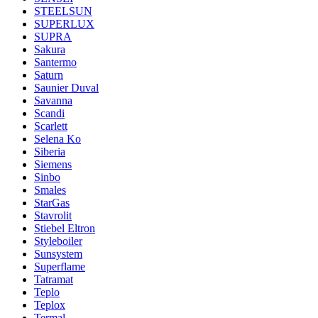
STEELSUN
SUPERLUX
SUPRA
Sakura
Santermo
Saturn
Saunier Duval
Savanna
Scandi
Scarlett
Selena Ko
Siberia
Siemens
Sinbo
Smales
StarGas
Stavrolit
Stiebel Eltron
Styleboiler
Sunsystem
Superflame
Tatramat
Teplo
Teplox
Termal