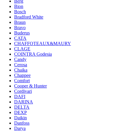
Berg
Bion
Bosch
Bradford White
Braun
Bravo
Buderus
CATA
CHAFFOTEAUX&MAURY
CLAGE
COINTRA Godesia
Candy
Cerosa
Chaika
Chappee
Comfort
Cooper & Hunter
Cordivari
DAFI
DARINA
DELTA
DEXP
Daikin
Danfoss
Darya