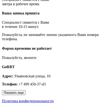
Королёв
завтра в рабочее время.
Котельники
Красноармейск
Ваша заявка принята
Красногорск
Краснозаводск
Краснознаменск
Специалист свяжется с Вами
Кубинка
в течение 10-15 минут.
Куровское
Пожалуйста, не занимайте линию указанного Вами номера
Ликино-Дулёво
телефона.
Лобня
Лосино-Петровский
Луховицы
Форма временно не работает
Лыткарино
Люберцы
Пожалуйста, звоните
Малаховка
Можайск
GoRBT
Москва и МО
Мытищи
Адрес:
Ульяновская улица, 10
Наро-Фоминск
Нахабино
Телефон:
+7 499 450-37-43
Ногинск
Одинцово
Показать еще
Ожерелье
Озёры
Политика конфиденциальности
Орехово-Зуево