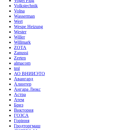
Vogel Flug
Volkstechnik
Volna
Wasserman
Wert
Wespe Heizung
Wester
Willer
Willmark
ZOTA
Zanussi
Zerten
almacom
tml
АО ВНИИЭТО
Авангард
Алинтер
Ангара Люкс
Астра
Атем
Бриз
Виктория
ГОЗСА
Горіння
Гродторгмаш