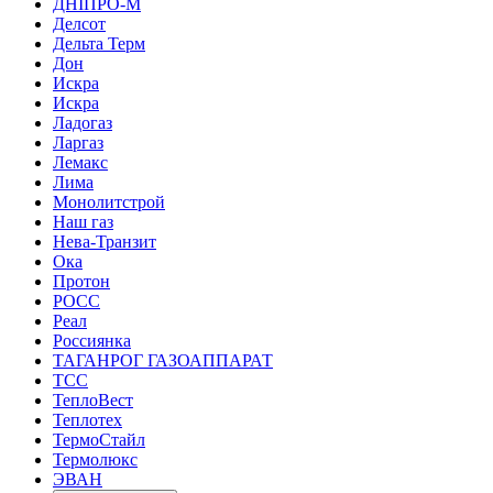
ДНІПРО-М
Делсот
Дельта Терм
Дон
Искра
Искра
Ладогаз
Ларгаз
Лемакс
Лима
Монолитстрой
Наш газ
Нева-Транзит
Ока
Протон
РОСС
Реал
Россиянка
ТАГАНРОГ ГАЗОАППАРАТ
ТСС
ТеплоВест
Теплотех
ТермоСтайл
Термолюкс
ЭВАН