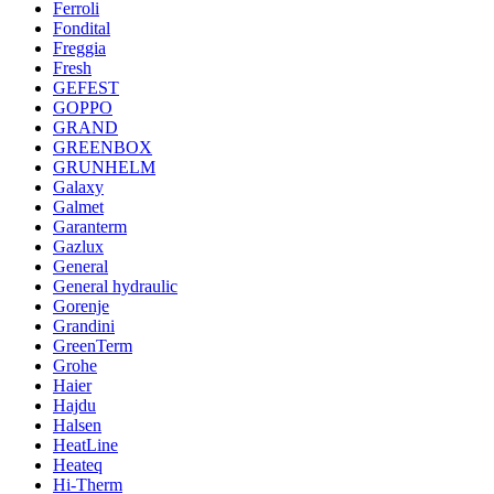
Ferroli
Fondital
Freggia
Fresh
GEFEST
GOPPO
GRAND
GREENBOX
GRUNHELM
Galaxy
Galmet
Garanterm
Gazlux
General
General hydraulic
Gorenje
Grandini
GreenTerm
Grohe
Haier
Hajdu
Halsen
HeatLine
Heateq
Hi-Therm