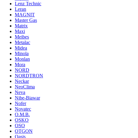
Lenz Technic
Leran
MAGNIT
Master Gas
Matrix
Maxi
Meibes
Metalac
Midea
Minola
Monlan
Mora
NORD
NORDTRON
Neckar
NeoClima
Neva
Nibe-Biawar
Nofer
Novatec
O.M.B.
OSKO
OSO
OTGON
Oasis