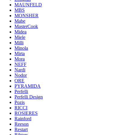
MAUNFELD
MBS
MONSHER
Mabe
MasterCook
Midea
Miele
Milli
Minola
Mirta
Mora
NEFF
Nardi
Nodor
ORE
PYRAMIDA
Perfelli
Perfelli Design
Pozis
RICCI
ROSIERES
Rainford
Reeson
Restart
Rihters