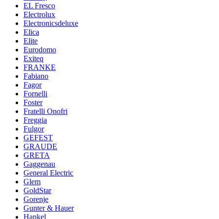
EL Fresco
Electrolux
Electronicsdeluxe
Elica
Elite
Eurodomo
Exiteq
FRANKE
Fabiano
Fagor
Fornelli
Foster
Fratelli Onofri
Freggia
Fulgor
GEFEST
GRAUDE
GRETA
Gaggenau
General Electric
Glem
GoldStar
Gorenje
Gunter & Hauer
Hankel