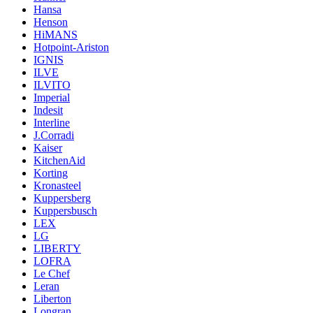
Hansa
Henson
HiMANS
Hotpoint-Ariston
IGNIS
ILVE
ILVITO
Imperial
Indesit
Interline
J.Corradi
Kaiser
KitchenAid
Korting
Kronasteel
Kuppersberg
Kuppersbusch
LEX
LG
LIBERTY
LOFRA
Le Chef
Leran
Liberton
Longran