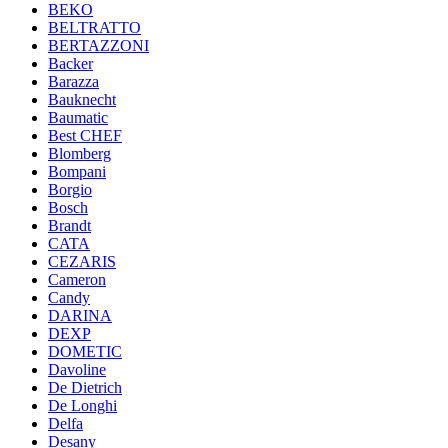
BEKO
BELTRATTO
BERTAZZONI
Backer
Barazza
Bauknecht
Baumatic
Best CHEF
Blomberg
Bompani
Borgio
Bosch
Brandt
CATA
CEZARIS
Cameron
Candy
DARINA
DEXP
DOMETIC
Davoline
De Dietrich
De Longhi
Delfa
Desany