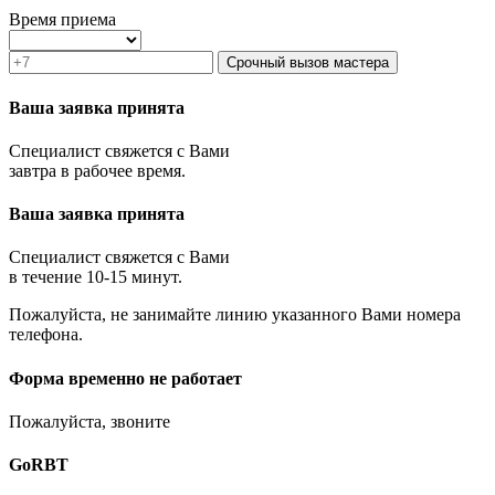
Зеленоград
Время приема
Ивантеевка
Истра
Срочный вызов мастера
Кашира
Климовск
Ваша заявка принята
Клин
Коломна
Специалист свяжется с Вами
Королёв
завтра в рабочее время.
Котельники
Красноармейск
Ваша заявка принята
Красногорск
Краснозаводск
Краснознаменск
Специалист свяжется с Вами
Кубинка
в течение 10-15 минут.
Куровское
Пожалуйста, не занимайте линию указанного Вами номера
Ликино-Дулёво
телефона.
Лобня
Лосино-Петровский
Луховицы
Форма временно не работает
Лыткарино
Люберцы
Пожалуйста, звоните
Малаховка
Можайск
GoRBT
Москва и МО
Мытищи