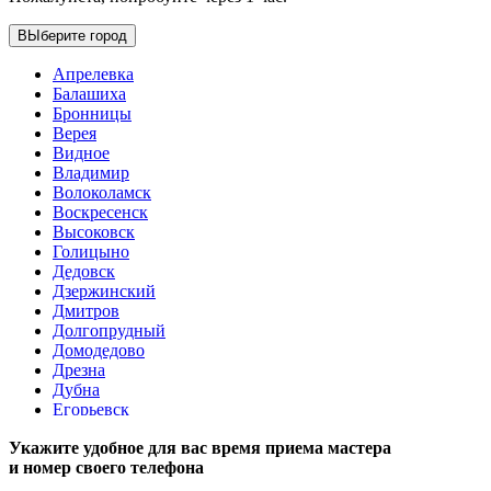
ВЫберите город
Апрелевка
Балашиха
Бронницы
Верея
Видное
Владимир
Волоколамск
Воскресенск
Высоковск
Голицыно
Дедовск
Дзержинский
Дмитров
Долгопрудный
Домодедово
Дрезна
Дубна
Егорьевск
Железнодорожный
Укажите удобное для вас время приема мастера
Жуковский
и номер своего телефона
Зарайск
Звенигород