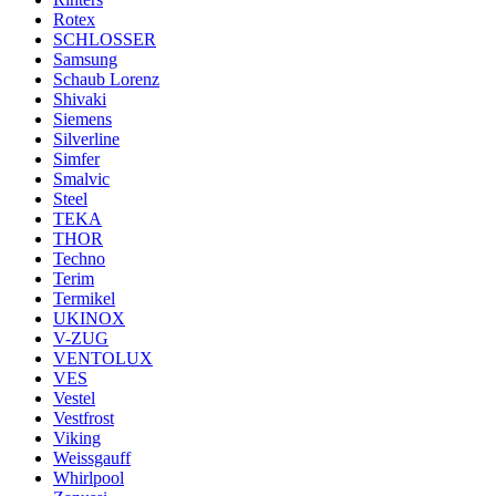
Rotex
SCHLOSSER
Samsung
Schaub Lorenz
Shivaki
Siemens
Silverline
Simfer
Smalvic
Steel
TEKA
THOR
Techno
Terim
Termikel
UKINOX
V-ZUG
VENTOLUX
VES
Vestel
Vestfrost
Viking
Weissgauff
Whirlpool