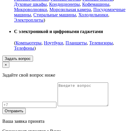
Духовые шкафы
,
Кондиционеры
,
Кофемашины
,
Микроволновки
,
Морозильная камера
,
Посудомоечные
машины
,
Стиральные машины
,
Холодильники
,
Электроплиты
)
С электроникой и цифровыми гаджетами
(
Компьютеры
,
Ноутбуки
,
Планшеты
,
Телевизоры
,
Телефоны
)
Задать вопрос
×
Задайте свой вопрос ниже
Отправить
Ваша заявка принята