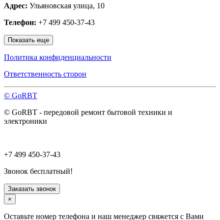
Адрес:
Ульяновская улица, 10
Наро-Фоминск
Нахабино
Телефон:
+7 499 450-37-43
Ногинск
Одинцово
Показать еще
Ожерелье
Озёры
Политика конфиденциальности
Орехово-Зуево
Павловский Посад
Ответственность сторон
Пересвет
Подольск
© GoRBT
Протвино
Пушкино
© GoRBT - передовой ремонт бытовой техники и
Пущино
электроники
Раменское
Реутов
Рошаль
Руза
+7 499 450-37-43
Сергиев Посад
Серпухов
Звонок бесплатный!
Солнечногорск
Старая Купавна
Заказать звонок
Ступино
×
Талдом
Троицк
Оставьте номер телефона и наш менеджер свяжется с Вами