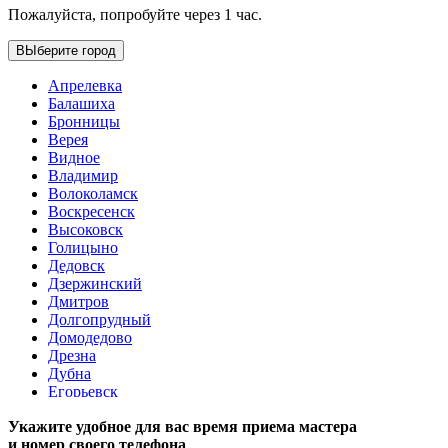
Пожалуйста, попробуйте через 1 час.
ВЫберите город
Апрелевка
Балашиха
Бронницы
Верея
Видное
Владимир
Волоколамск
Воскресенск
Высоковск
Голицыно
Дедовск
Дзержинский
Дмитров
Долгопрудный
Домодедово
Дрезна
Дубна
Егорьевск
Железнодорожный
Укажите удобное для вас время приема мастера
Жуковский
и номер своего телефона
Зарайск