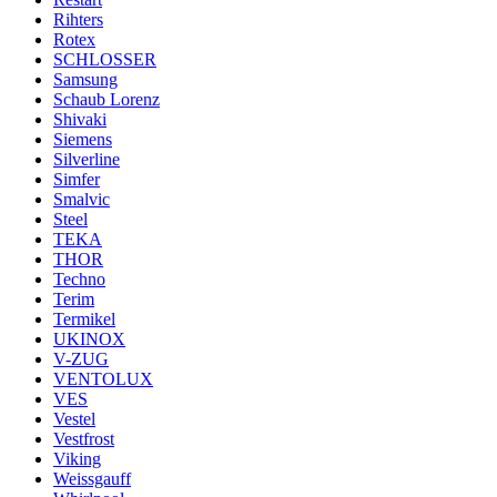
Rihters
Rotex
SCHLOSSER
Samsung
Schaub Lorenz
Shivaki
Siemens
Silverline
Simfer
Smalvic
Steel
TEKA
THOR
Techno
Terim
Termikel
UKINOX
V-ZUG
VENTOLUX
VES
Vestel
Vestfrost
Viking
Weissgauff