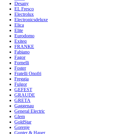
Desany
EL Fresco
Electrolux
Electronicsdeluxe
Elica
Elite
Eurodomo
Exiteq
FRANKE
Fabiano
Fagor
Fornelli
Foster
Fratelli Onofri
Freggia
Fulgor
GEFEST
GRAUDE
GRETA
Gaggenau
General Electric
Glem
GoldStar
Gorenje
Gunter & Hauer