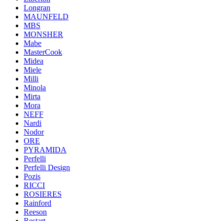
Longran
MAUNFELD
MBS
MONSHER
Mabe
MasterCook
Midea
Miele
Milli
Minola
Mirta
Mora
NEFF
Nardi
Nodor
ORE
PYRAMIDA
Perfelli
Perfelli Design
Pozis
RICCI
ROSIERES
Rainford
Reeson
Restart