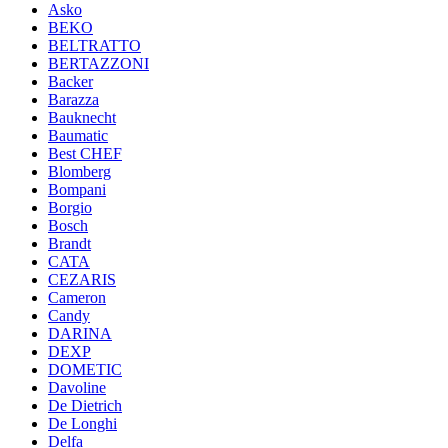
Asko
BEKO
BELTRATTO
BERTAZZONI
Backer
Barazza
Bauknecht
Baumatic
Best CHEF
Blomberg
Bompani
Borgio
Bosch
Brandt
CATA
CEZARIS
Cameron
Candy
DARINA
DEXP
DOMETIC
Davoline
De Dietrich
De Longhi
Delfa