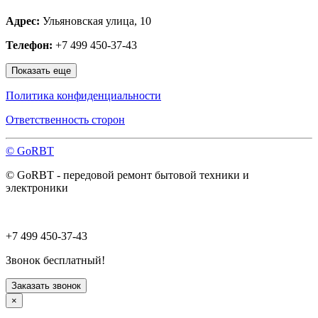
Мытищи
Адрес:
Ульяновская улица, 10
Наро-Фоминск
Нахабино
Телефон:
+7 499 450-37-43
Ногинск
Одинцово
Показать еще
Ожерелье
Озёры
Политика конфиденциальности
Орехово-Зуево
Павловский Посад
Ответственность сторон
Пересвет
Подольск
© GoRBT
Протвино
Пушкино
© GoRBT - передовой ремонт бытовой техники и
Пущино
электроники
Раменское
Реутов
Рошаль
Руза
+7 499 450-37-43
Сергиев Посад
Серпухов
Звонок бесплатный!
Солнечногорск
Старая Купавна
Заказать звонок
Ступино
×
Талдом