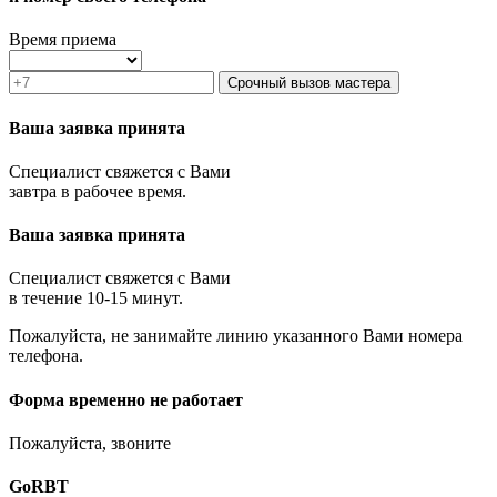
Звенигород
Зеленоград
Время приема
Ивантеевка
Истра
Срочный вызов мастера
Кашира
Климовск
Ваша заявка принята
Клин
Коломна
Специалист свяжется с Вами
Королёв
завтра в рабочее время.
Котельники
Красноармейск
Ваша заявка принята
Красногорск
Краснозаводск
Краснознаменск
Специалист свяжется с Вами
Кубинка
в течение 10-15 минут.
Куровское
Пожалуйста, не занимайте линию указанного Вами номера
Ликино-Дулёво
телефона.
Лобня
Лосино-Петровский
Луховицы
Форма временно не работает
Лыткарино
Люберцы
Пожалуйста, звоните
Малаховка
Можайск
GoRBT
Москва и МО