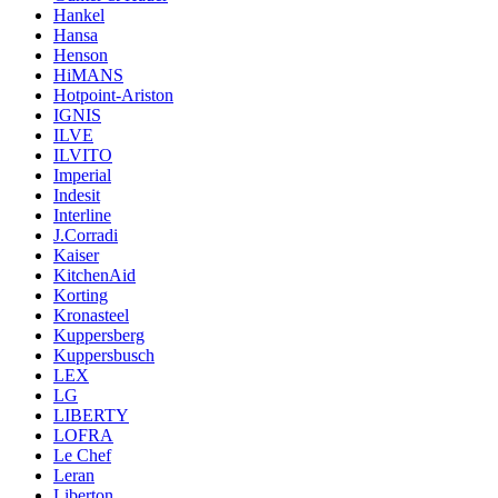
Hankel
Hansa
Henson
HiMANS
Hotpoint-Ariston
IGNIS
ILVE
ILVITO
Imperial
Indesit
Interline
J.Corradi
Kaiser
KitchenAid
Korting
Kronasteel
Kuppersberg
Kuppersbusch
LEX
LG
LIBERTY
LOFRA
Le Chef
Leran
Liberton