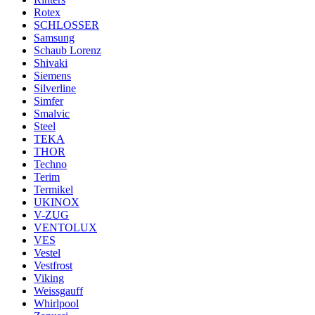
Rotex
SCHLOSSER
Samsung
Schaub Lorenz
Shivaki
Siemens
Silverline
Simfer
Smalvic
Steel
TEKA
THOR
Techno
Terim
Termikel
UKINOX
V-ZUG
VENTOLUX
VES
Vestel
Vestfrost
Viking
Weissgauff
Whirlpool