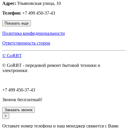
Адрес:
Ульяновская улица, 10
Наро-Фоминск
Нахабино
Телефон:
+7 499 450-37-43
Ногинск
Одинцово
Показать еще
Ожерелье
Озёры
Политика конфиденциальности
Орехово-Зуево
Павловский Посад
Ответственность сторон
Пересвет
Подольск
© GoRBT
Протвино
Пушкино
© GoRBT - передовой ремонт бытовой техники и
Пущино
электроники
Раменское
Реутов
Рошаль
Руза
+7 499 450-37-43
Сергиев Посад
Серпухов
Звонок бесплатный!
Солнечногорск
Старая Купавна
Заказать звонок
Ступино
×
Талдом
Троицк
Оставьте номер телефона и наш менеджер свяжется с Вами