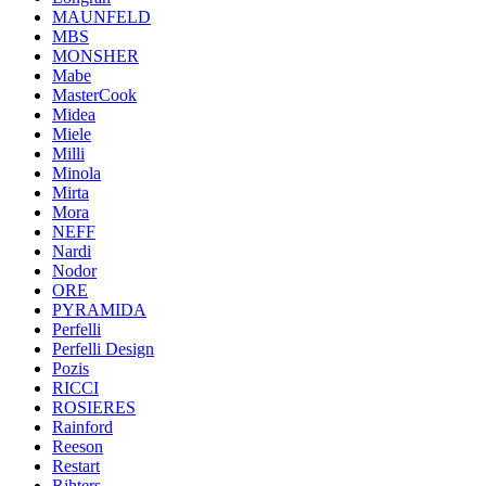
MAUNFELD
MBS
MONSHER
Mabe
MasterCook
Midea
Miele
Milli
Minola
Mirta
Mora
NEFF
Nardi
Nodor
ORE
PYRAMIDA
Perfelli
Perfelli Design
Pozis
RICCI
ROSIERES
Rainford
Reeson
Restart
Rihters