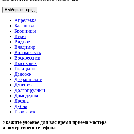
ВЫберите город
Апрелевка
Балашиха
Бронницы
Верея
Видное
Владимир
Волоколамск
Воскресенск
Высоковск
Голицыно
Дедовск
Дзержинский
Дмитров
Долгопрудный
Домодедово
Дрезна
Дубна
Егорьевск
Железнодорожный
Укажите удобное для вас время приема мастера
Жуковский
и номер своего телефона
Зарайск
Звенигород