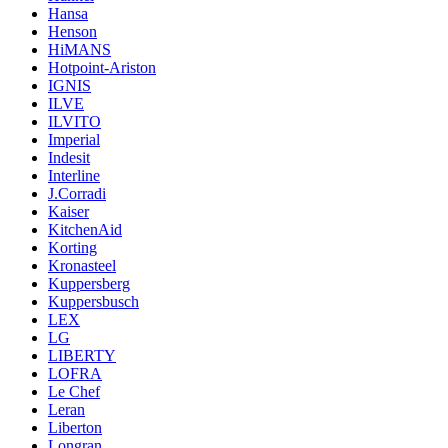
Hansa
Henson
HiMANS
Hotpoint-Ariston
IGNIS
ILVE
ILVITO
Imperial
Indesit
Interline
J.Corradi
Kaiser
KitchenAid
Korting
Kronasteel
Kuppersberg
Kuppersbusch
LEX
LG
LIBERTY
LOFRA
Le Chef
Leran
Liberton
Longran