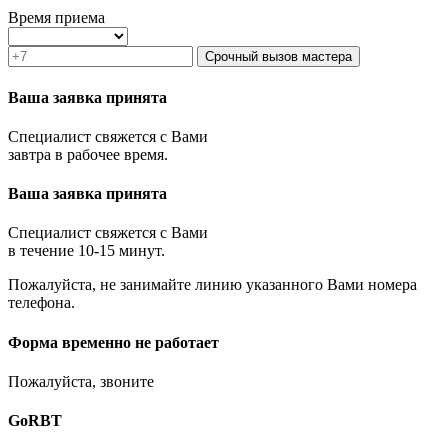
Зеленоград
Время приема
Ивантеевка
Истра
Срочный вызов мастера
Кашира
Климовск
Ваша заявка принята
Клин
Коломна
Специалист свяжется с Вами
Королёв
завтра в рабочее время.
Котельники
Красноармейск
Ваша заявка принята
Красногорск
Краснозаводск
Краснознаменск
Специалист свяжется с Вами
Кубинка
в течение 10-15 минут.
Куровское
Пожалуйста, не занимайте линию указанного Вами номера
Ликино-Дулёво
телефона.
Лобня
Лосино-Петровский
Луховицы
Форма временно не работает
Лыткарино
Люберцы
Пожалуйста, звоните
Малаховка
Можайск
GoRBT
Москва и МО
Мытищи