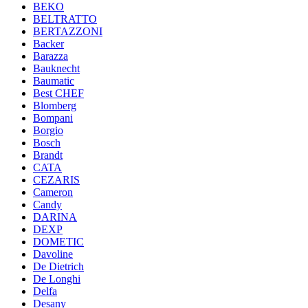
BEKO
BELTRATTO
BERTAZZONI
Backer
Barazza
Bauknecht
Baumatic
Best CHEF
Blomberg
Bompani
Borgio
Bosch
Brandt
CATA
CEZARIS
Cameron
Candy
DARINA
DEXP
DOMETIC
Davoline
De Dietrich
De Longhi
Delfa
Desany