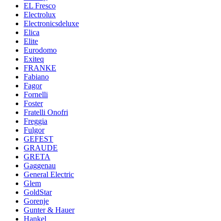
EL Fresco
Electrolux
Electronicsdeluxe
Elica
Elite
Eurodomo
Exiteq
FRANKE
Fabiano
Fagor
Fornelli
Foster
Fratelli Onofri
Freggia
Fulgor
GEFEST
GRAUDE
GRETA
Gaggenau
General Electric
Glem
GoldStar
Gorenje
Gunter & Hauer
Hankel