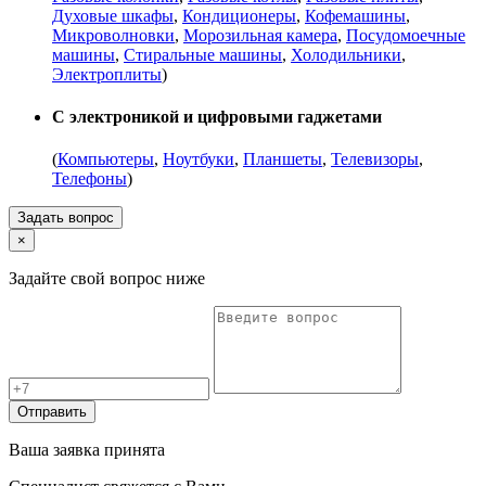
Духовые шкафы
,
Кондиционеры
,
Кофемашины
,
Микроволновки
,
Морозильная камера
,
Посудомоечные
машины
,
Стиральные машины
,
Холодильники
,
Электроплиты
)
С электроникой и цифровыми гаджетами
(
Компьютеры
,
Ноутбуки
,
Планшеты
,
Телевизоры
,
Телефоны
)
Задать вопрос
×
Задайте свой вопрос ниже
Отправить
Ваша заявка принята