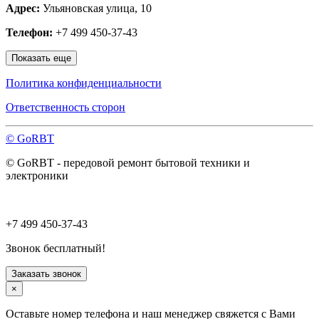
Адрес:
Ульяновская улица, 10
Наро-Фоминск
Нахабино
Телефон:
+7 499 450-37-43
Ногинск
Одинцово
Показать еще
Ожерелье
Озёры
Политика конфиденциальности
Орехово-Зуево
Павловский Посад
Ответственность сторон
Пересвет
Подольск
© GoRBT
Протвино
Пушкино
© GoRBT - передовой ремонт бытовой техники и
Пущино
электроники
Раменское
Реутов
Рошаль
Руза
+7 499 450-37-43
Сергиев Посад
Серпухов
Звонок бесплатный!
Солнечногорск
Старая Купавна
Заказать звонок
Ступино
×
Талдом
Троицк
Оставьте номер телефона и наш менеджер свяжется с Вами