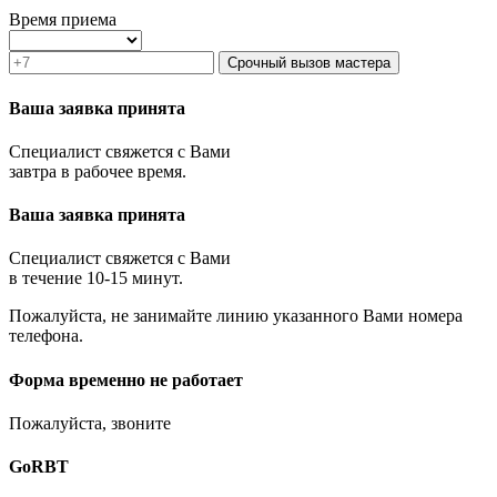
Зеленоград
Время приема
Ивантеевка
Истра
Срочный вызов мастера
Кашира
Климовск
Ваша заявка принята
Клин
Коломна
Специалист свяжется с Вами
Королёв
завтра в рабочее время.
Котельники
Красноармейск
Ваша заявка принята
Красногорск
Краснозаводск
Краснознаменск
Специалист свяжется с Вами
Кубинка
в течение 10-15 минут.
Куровское
Пожалуйста, не занимайте линию указанного Вами номера
Ликино-Дулёво
телефона.
Лобня
Лосино-Петровский
Луховицы
Форма временно не работает
Лыткарино
Люберцы
Пожалуйста, звоните
Малаховка
Можайск
GoRBT
Москва и МО
Мытищи