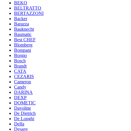
BEKO
BELTRATTO
BERTAZZONI
Backer
Barazza
Bauknecht
Baumatic
Best CHEF
Blomberg
Bompani
Borgio
Bosch
Brandt
CATA
CEZARIS
Cameron
Candy
DARINA
DEXP
DOMETIC
Davoline
De Dietrich
De Longhi
Delfa
Desany