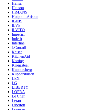
Hansa
Henson
HiMANS
Hotpoint-Ariston
IGNIS
ILVE
ILVITO
Imperial
Indesit
Interline
J.Corradi
Kaiser
KitchenAid
Korting
Kronasteel
Kuppersberg
Kuppersbusch
LEX
LG
LIBERTY
LOFRA
Le Chef
Leran
Liberton
Longran