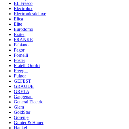
EL Fresco
Electrolux
Electronicsdeluxe
Elica
Elite
Eurodomo
Exiteq
FRANKE
Fabiano
Fagor
Fornelli
Foster
Fratelli Onofri
Freggia
Fulgor
GEFEST
GRAUDE
GRETA
Gaggenau
General Electric
Glem
GoldStar
Gorenje
Gunter & Hauer
Hankel