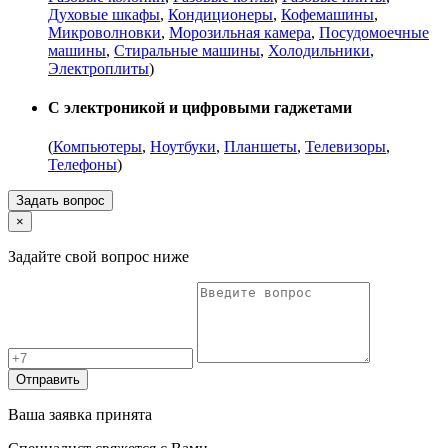
Духовые шкафы
,
Кондиционеры
,
Кофемашины
,
Микроволновки
,
Морозильная камера
,
Посудомоечные
машины
,
Стиральные машины
,
Холодильники
,
Электроплиты
)
С электроникой и цифровыми гаджетами
(
Компьютеры
,
Ноутбуки
,
Планшеты
,
Телевизоры
,
Телефоны
)
Задать вопрос
×
Задайте свой вопрос ниже
Отправить
Ваша заявка принята