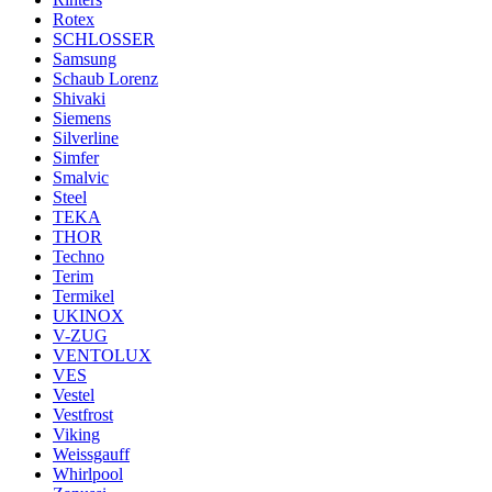
Rotex
SCHLOSSER
Samsung
Schaub Lorenz
Shivaki
Siemens
Silverline
Simfer
Smalvic
Steel
TEKA
THOR
Techno
Terim
Termikel
UKINOX
V-ZUG
VENTOLUX
VES
Vestel
Vestfrost
Viking
Weissgauff
Whirlpool