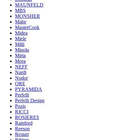
MAUNFELD
MBS
MONSHER
Mabe
MasterCook
Midea
Miele
Milli
Minola
Mirta
Mora
NEFF
Nardi
Nodor
ORE
PYRAMIDA
Perfelli
Perfelli Design
Pozis
RICCI
ROSIERES
Rainford
Reeson
Restart
Rihters