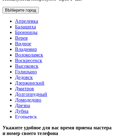
ВЫберите город
Апрелевка
Балашиха
Бронницы
Верея
Видное
Владимир
Волоколамск
Воскресенск
Высоковск
Голицыно
Дедовск
Дзержинский
Дмитров
Долгопрудный
Домодедово
Дрезна
Дубна
Егорьевск
Железнодорожный
Укажите удобное для вас время приема мастера
Жуковский
и номер своего телефона
Зарайск
Звенигород