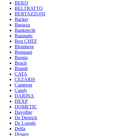
BEKO
BELTRATTO
BERTAZZONI
Backer
Barazza
Bauknecht
Baumatic
Best CHEF
Blomberg
Bompani
Borgio
Bosch
Brandt
CATA
CEZARIS
Cameron
Candy
DARINA
DEXP
DOMETIC
Davoline
De Dietrich
De Longhi
Delfa
Desany