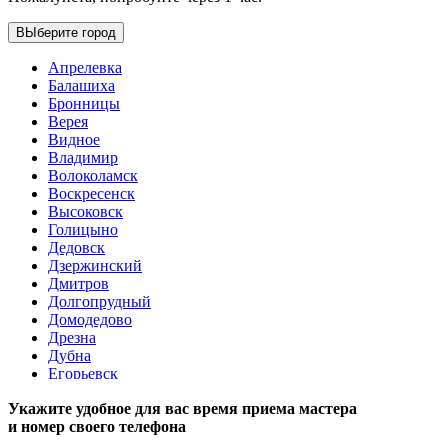
ВЫберите город
Апрелевка
Балашиха
Бронницы
Верея
Видное
Владимир
Волоколамск
Воскресенск
Высоковск
Голицыно
Дедовск
Дзержинский
Дмитров
Долгопрудный
Домодедово
Дрезна
Дубна
Егорьевск
Железнодорожный
Укажите удобное для вас время приема мастера
Жуковский
и номер своего телефона
Зарайск
Звенигород