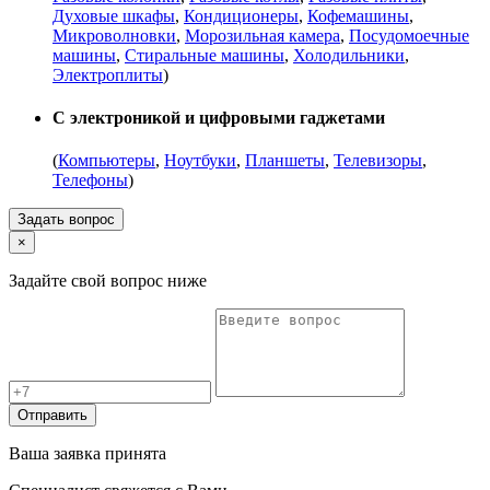
Духовые шкафы
,
Кондиционеры
,
Кофемашины
,
Микроволновки
,
Морозильная камера
,
Посудомоечные
машины
,
Стиральные машины
,
Холодильники
,
Электроплиты
)
С электроникой и цифровыми гаджетами
(
Компьютеры
,
Ноутбуки
,
Планшеты
,
Телевизоры
,
Телефоны
)
Задать вопрос
×
Задайте свой вопрос ниже
Отправить
Ваша заявка принята