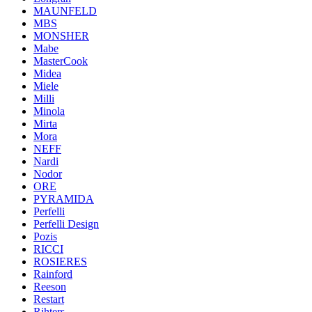
MAUNFELD
MBS
MONSHER
Mabe
MasterCook
Midea
Miele
Milli
Minola
Mirta
Mora
NEFF
Nardi
Nodor
ORE
PYRAMIDA
Perfelli
Perfelli Design
Pozis
RICCI
ROSIERES
Rainford
Reeson
Restart
Rihters