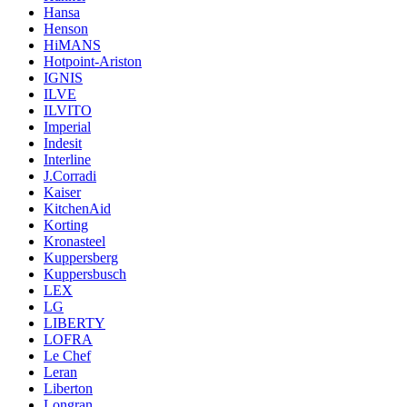
Hansa
Henson
HiMANS
Hotpoint-Ariston
IGNIS
ILVE
ILVITO
Imperial
Indesit
Interline
J.Corradi
Kaiser
KitchenAid
Korting
Kronasteel
Kuppersberg
Kuppersbusch
LEX
LG
LIBERTY
LOFRA
Le Chef
Leran
Liberton
Longran