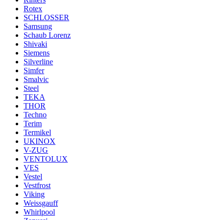
Rotex
SCHLOSSER
Samsung
Schaub Lorenz
Shivaki
Siemens
Silverline
Simfer
Smalvic
Steel
TEKA
THOR
Techno
Terim
Termikel
UKINOX
V-ZUG
VENTOLUX
VES
Vestel
Vestfrost
Viking
Weissgauff
Whirlpool