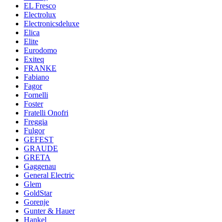
EL Fresco
Electrolux
Electronicsdeluxe
Elica
Elite
Eurodomo
Exiteq
FRANKE
Fabiano
Fagor
Fornelli
Foster
Fratelli Onofri
Freggia
Fulgor
GEFEST
GRAUDE
GRETA
Gaggenau
General Electric
Glem
GoldStar
Gorenje
Gunter & Hauer
Hankel