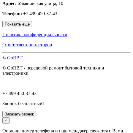
Адрес:
Ульяновская улица, 10
Наро-Фоминск
Нахабино
Телефон:
+7 499 450-37-43
Ногинск
Одинцово
Показать еще
Ожерелье
Озёры
Политика конфиденциальности
Орехово-Зуево
Павловский Посад
Ответственность сторон
Пересвет
Подольск
© GoRBT
Протвино
Пушкино
© GoRBT - передовой ремонт бытовой техники и
Пущино
электроники
Раменское
Реутов
Рошаль
Руза
+7 499 450-37-43
Сергиев Посад
Серпухов
Звонок бесплатный!
Солнечногорск
Старая Купавна
Заказать звонок
Ступино
×
Талдом
Троицк
Оставьте номер телефона и наш менеджер свяжется с Вами