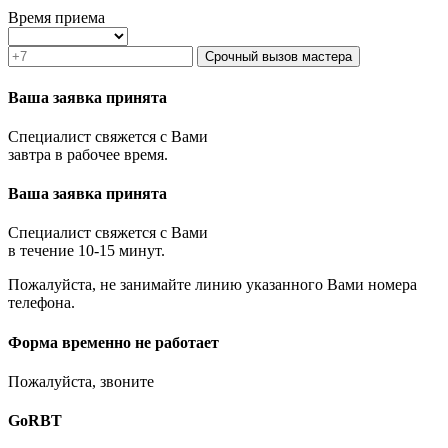
Зеленоград
Время приема
Ивантеевка
Истра
Срочный вызов мастера
Кашира
Климовск
Ваша заявка принята
Клин
Коломна
Специалист свяжется с Вами
Королёв
завтра в рабочее время.
Котельники
Красноармейск
Ваша заявка принята
Красногорск
Краснозаводск
Краснознаменск
Специалист свяжется с Вами
Кубинка
в течение 10-15 минут.
Куровское
Пожалуйста, не занимайте линию указанного Вами номера
Ликино-Дулёво
телефона.
Лобня
Лосино-Петровский
Луховицы
Форма временно не работает
Лыткарино
Люберцы
Пожалуйста, звоните
Малаховка
Можайск
GoRBT
Москва и МО
Мытищи