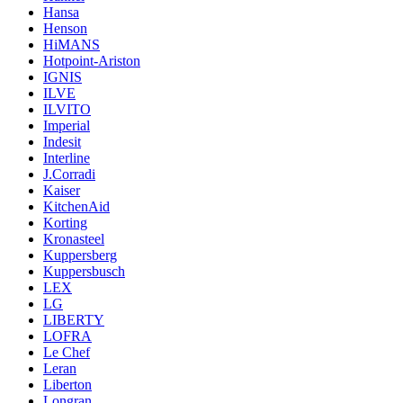
Hansa
Henson
HiMANS
Hotpoint-Ariston
IGNIS
ILVE
ILVITO
Imperial
Indesit
Interline
J.Corradi
Kaiser
KitchenAid
Korting
Kronasteel
Kuppersberg
Kuppersbusch
LEX
LG
LIBERTY
LOFRA
Le Chef
Leran
Liberton
Longran