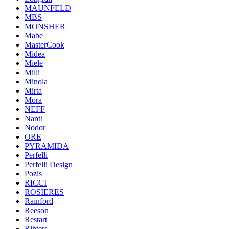
MAUNFELD
MBS
MONSHER
Mabe
MasterCook
Midea
Miele
Milli
Minola
Mirta
Mora
NEFF
Nardi
Nodor
ORE
PYRAMIDA
Perfelli
Perfelli Design
Pozis
RICCI
ROSIERES
Rainford
Reeson
Restart
Rihters