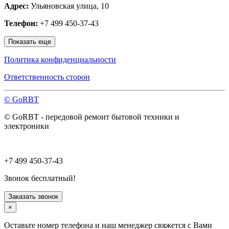
Адрес:
Ульяновская улица, 10
Наро-Фоминск
Нахабино
Телефон:
+7 499 450-37-43
Ногинск
Одинцово
Показать еще
Ожерелье
Озёры
Политика конфиденциальности
Орехово-Зуево
Павловский Посад
Ответственность сторон
Пересвет
Подольск
© GoRBT
Протвино
Пушкино
© GoRBT - передовой ремонт бытовой техники и
Пущино
электроники
Раменское
Реутов
Рошаль
Руза
+7 499 450-37-43
Сергиев Посад
Серпухов
Звонок бесплатный!
Солнечногорск
Старая Купавна
Заказать звонок
Ступино
×
Талдом
Троицк
Оставьте номер телефона и наш менеджер свяжется с Вами