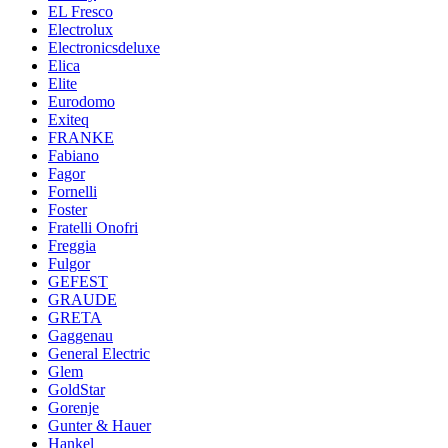
EL Fresco
Electrolux
Electronicsdeluxe
Elica
Elite
Eurodomo
Exiteq
FRANKE
Fabiano
Fagor
Fornelli
Foster
Fratelli Onofri
Freggia
Fulgor
GEFEST
GRAUDE
GRETA
Gaggenau
General Electric
Glem
GoldStar
Gorenje
Gunter & Hauer
Hankel