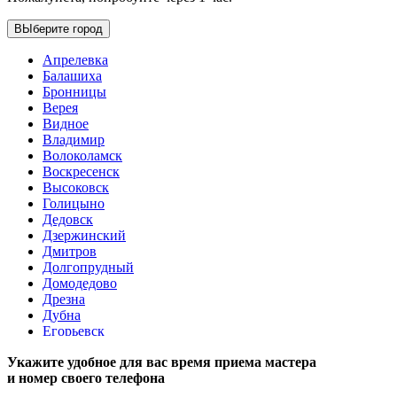
ВЫберите город
Апрелевка
Балашиха
Бронницы
Верея
Видное
Владимир
Волоколамск
Воскресенск
Высоковск
Голицыно
Дедовск
Дзержинский
Дмитров
Долгопрудный
Домодедово
Дрезна
Дубна
Егорьевск
Железнодорожный
Укажите удобное для вас время приема мастера
Жуковский
и номер своего телефона
Зарайск
Звенигород