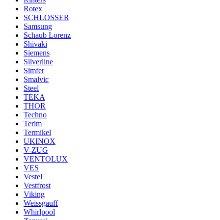
Rotex
SCHLOSSER
Samsung
Schaub Lorenz
Shivaki
Siemens
Silverline
Simfer
Smalvic
Steel
TEKA
THOR
Techno
Terim
Termikel
UKINOX
V-ZUG
VENTOLUX
VES
Vestel
Vestfrost
Viking
Weissgauff
Whirlpool