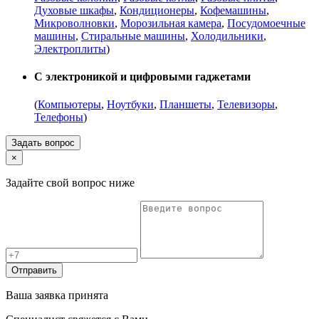
Духовые шкафы
,
Кондиционеры
,
Кофемашины
,
Микроволновки
,
Морозильная камера
,
Посудомоечные
машины
,
Стиральные машины
,
Холодильники
,
Электроплиты
)
С электроникой и цифровыми гаджетами
(
Компьютеры
,
Ноутбуки
,
Планшеты
,
Телевизоры
,
Телефоны
)
Задать вопрос
×
Задайте свой вопрос ниже
Отправить
Ваша заявка принята