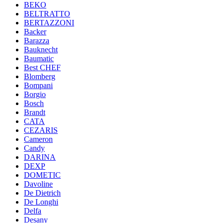
BEKO
BELTRATTO
BERTAZZONI
Backer
Barazza
Bauknecht
Baumatic
Best CHEF
Blomberg
Bompani
Borgio
Bosch
Brandt
CATA
CEZARIS
Cameron
Candy
DARINA
DEXP
DOMETIC
Davoline
De Dietrich
De Longhi
Delfa
Desany