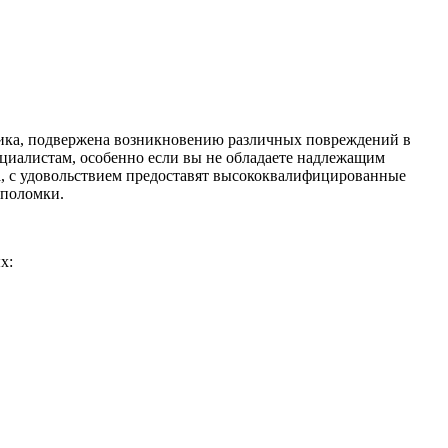
хника, подвержена возникновению различных повреждений в
ециалистам, особенно если вы не обладаете надлежащим
а, с удовольствием предоставят высококвалифицированные
 поломки.
х: