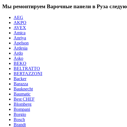
Мы ремонтируем Варочные панели в Руза следу
AEG
AKPO
AVEX
Amica
Anriya
Apelson
Ardesia
Ardo
Asko
BEKO
BELTRATTO
BERTAZZONI
Backer
Barazza
Bauknecht
Baumatic
Best CHEF
Blomberg
Bompani
Borgio
Bosch
Brandt