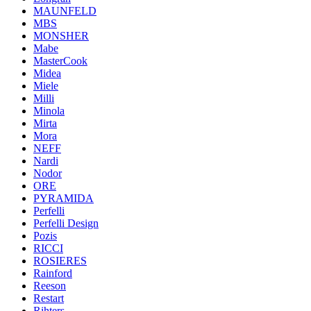
MAUNFELD
MBS
MONSHER
Mabe
MasterCook
Midea
Miele
Milli
Minola
Mirta
Mora
NEFF
Nardi
Nodor
ORE
PYRAMIDA
Perfelli
Perfelli Design
Pozis
RICCI
ROSIERES
Rainford
Reeson
Restart
Rihters