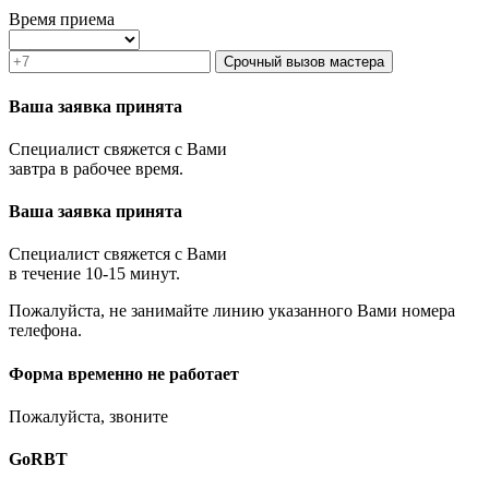
Зеленоград
Время приема
Ивантеевка
Истра
Срочный вызов мастера
Кашира
Климовск
Ваша заявка принята
Клин
Коломна
Специалист свяжется с Вами
Королёв
завтра в рабочее время.
Котельники
Красноармейск
Ваша заявка принята
Красногорск
Краснозаводск
Краснознаменск
Специалист свяжется с Вами
Кубинка
в течение 10-15 минут.
Куровское
Пожалуйста, не занимайте линию указанного Вами номера
Ликино-Дулёво
телефона.
Лобня
Лосино-Петровский
Луховицы
Форма временно не работает
Лыткарино
Люберцы
Пожалуйста, звоните
Малаховка
Можайск
GoRBT
Москва и МО
Мытищи