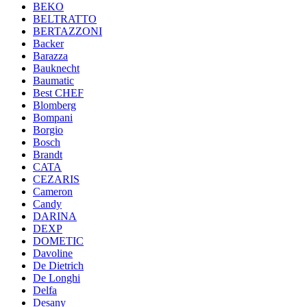
BEKO
BELTRATTO
BERTAZZONI
Backer
Barazza
Bauknecht
Baumatic
Best CHEF
Blomberg
Bompani
Borgio
Bosch
Brandt
CATA
CEZARIS
Cameron
Candy
DARINA
DEXP
DOMETIC
Davoline
De Dietrich
De Longhi
Delfa
Desany