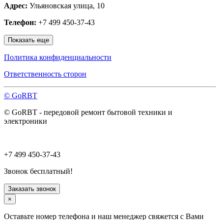
Адрес:
Ульяновская улица, 10
Наро-Фоминск
Нахабино
Телефон:
+7 499 450-37-43
Ногинск
Одинцово
Показать еще
Ожерелье
Озёры
Политика конфиденциальности
Орехово-Зуево
Павловский Посад
Ответственность сторон
Пересвет
Подольск
© GoRBT
Протвино
Пушкино
© GoRBT - передовой ремонт бытовой техники и
Пущино
электроники
Раменское
Реутов
Рошаль
Руза
+7 499 450-37-43
Сергиев Посад
Серпухов
Звонок бесплатный!
Солнечногорск
Старая Купавна
Заказать звонок
Ступино
×
Талдом
Троицк
Оставьте номер телефона и наш менеджер свяжется с Вами