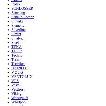
Rotex
SCHLOSSER
Samsung
Schaub Lorenz
Shivaki
Siemens
Silverline
Simfer
Smalvic
Steel
TEKA
THOR
Techno
Terim
Termikel
UKINOX
V-ZUG
VENTOLUX
VES
Vestel
Vestfrost
Viking
Weissgauff
Whirlpool