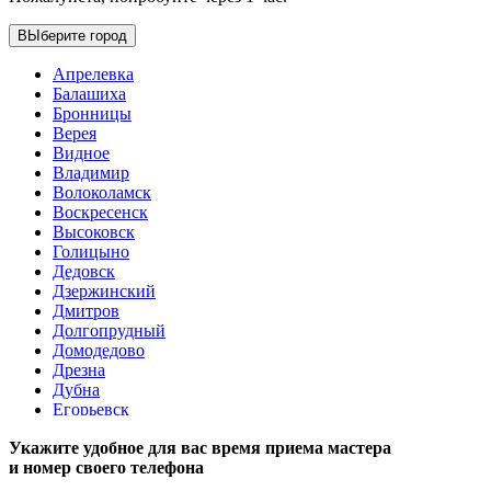
ВЫберите город
Апрелевка
Балашиха
Бронницы
Верея
Видное
Владимир
Волоколамск
Воскресенск
Высоковск
Голицыно
Дедовск
Дзержинский
Дмитров
Долгопрудный
Домодедово
Дрезна
Дубна
Егорьевск
Железнодорожный
Укажите удобное для вас время приема мастера
Жуковский
и номер своего телефона
Зарайск
Звенигород