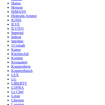
Hansa
Henson
HiMANS
Hotpoint-Ariston
IGNIS
ILVE
ILVITO
Imperial
Indesit
Interline
J.Corradi
Kaiser
KitchenAid
Korting
Kronasteel
Kuppersberg
Kuppersbusch
LEX
LG
LIBERTY
LOFRA
Le Chef
Leran
Liberton
Longran