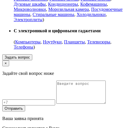
Духовые шкафы
,
Кондиционеры
,
Кофемашины
,
Микроволновки
,
Морозильная камера
,
Посудомоечные
машины
,
Стиральные машины
,
Холодильники
,
Электроплиты
)
С электроникой и цифровыми гаджетами
(
Компьютеры
,
Ноутбуки
,
Планшеты
,
Телевизоры
,
Телефоны
)
Задать вопрос
×
Задайте свой вопрос ниже
Отправить
Ваша заявка принята