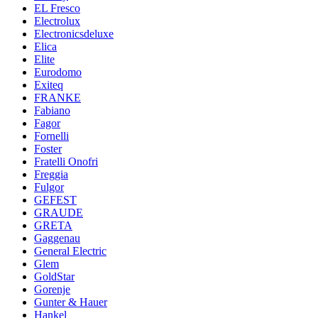
EL Fresco
Electrolux
Electronicsdeluxe
Elica
Elite
Eurodomo
Exiteq
FRANKE
Fabiano
Fagor
Fornelli
Foster
Fratelli Onofri
Freggia
Fulgor
GEFEST
GRAUDE
GRETA
Gaggenau
General Electric
Glem
GoldStar
Gorenje
Gunter & Hauer
Hankel